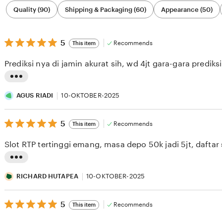
Filter
Quality (90)
Shipping & Packaging (60)
Appearance (50)
by
category
5
5
Recommends
This item
out
of
Prediksi nya di jamin akurat sih, wd 4jt gara-gara predik
5
stars
L
i
AGUS RIADI
10-OKTOBER-2025
s
5
t
5
Recommends
This item
out
i
of
Slot RTP tertinggi emang, masa depo 50k jadi 5jt, daftar
5
n
stars
g
L
r
i
RICHARD HUTAPEA
10-OKTOBER-2025
e
s
v
5
t
5
Recommends
This item
out
i
i
of