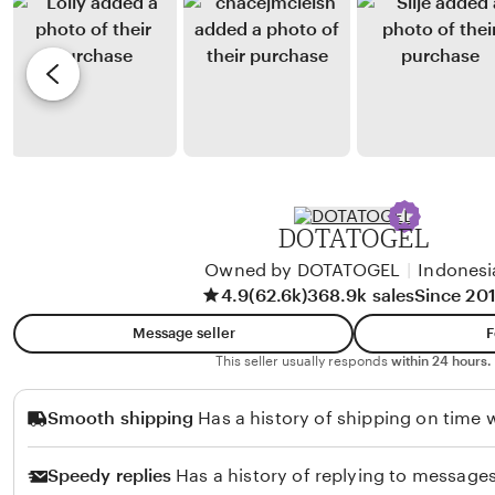
D
y
r
H
N
e
U
A
v
T
N
i
A
I
e
P
R
w
E
A
b
A
H
y
DOTATOGEL
M
D
A
Owned by DOTATOGEL
|
Indonesi
A
4.9
(62.6k)
368.9k sales
Since 20
D
N
A
A
Message seller
F
N
N
This seller usually responds
within 24 hours.
I
G
Smooth shipping
Has a history of shipping on time w
A
S
A
Speedy replies
Has a history of replying to messages
N