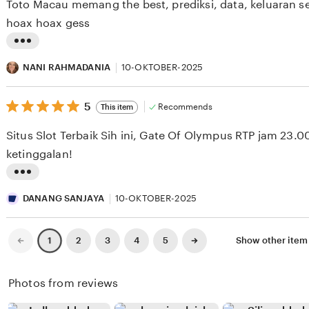
Toto Macau memang the best, prediksi, data, keluaran 
5
e
n
stars
hoax hoax gess
w
g
b
r
L
y
e
i
NANI RAHMADANIA
10-OKTOBER-2025
A
v
s
G
i
5
t
5
Recommends
This item
out
U
e
i
of
Situs Slot Terbaik Sih ini, Gate Of Olympus RTP jam 23.
5
S
w
n
stars
ketinggalan!
R
b
g
I
y
r
L
A
R
e
i
DANANG SANJAYA
10-OKTOBER-2025
D
I
v
s
I
C
i
t
Previous
Next
2
3
4
5
Show other ite
1
page
page
H
e
i
A
w
n
Photos from reviews
R
b
g