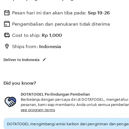
Pesan hari ini dan akan tiba pada:
Sep 19-26
Pengembalian dan penukaran tidak diterima
Cost to ship:
Rp
1,000
Ships from:
Indonesia
Deliver to Indonesia
Did you know?
DOTATOGEL Perlindungan Pembelian
Berbelanja dengan percaya diri di DOTATOGEL, mengetahui j
pesanan, kami siap membantu Anda untuk semua pembelia
see program terms
DOTATOGEL mengimbangi emisi karbon dari pengiriman dan pengem