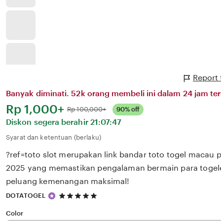
Report
Banyak diminati. 52k orang membeli ini dalam 24 jam ter
Harga:
Rp 1,000+
Normal:
Rp 100,000+
90% off
Diskon segera berahir
21:07:47
Syarat dan ketentuan (berlaku)
?ref=toto slot merupakan link bandar toto togel macau p
2025 yang memastikan pengalaman bermain para togele
peluang kemenangan maksimal!
5
DOTATOGEL
out
of
Color
5