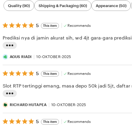
Filter
Quality (90)
Shipping & Packaging (60)
Appearance (50)
by
category
5
5
Recommends
This item
out
of
Prediksi nya di jamin akurat sih, wd 4jt gara-gara predik
5
stars
L
i
AGUS RIADI
10-OKTOBER-2025
s
5
t
5
Recommends
This item
out
i
of
Slot RTP tertinggi emang, masa depo 50k jadi 5jt, daftar
5
n
stars
g
L
r
i
RICHARD HUTAPEA
10-OKTOBER-2025
e
s
v
5
t
5
Recommends
This item
out
i
i
of