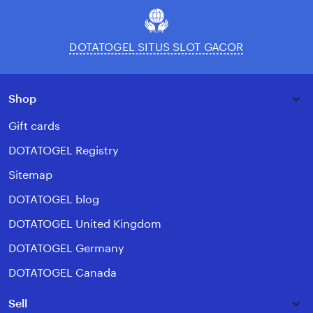
DOTATOGEL SITUS SLOT GACOR
Shop
Gift cards
DOTATOGEL Registry
Sitemap
DOTATOGEL blog
DOTATOGEL United Kingdom
DOTATOGEL Germany
DOTATOGEL Canada
Sell