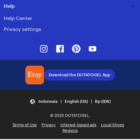
Help
Help Center
Privacy settings
Instagram
Facebook
Pinterest
Youtube
Download the DOTATOGEL App
Indonesia | English (US) | Rp (IDR)
© 2025 DOTATOGEL.
Terms of Use
Privacy
Interest-based ads
Local Shops
Regions