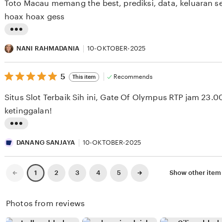
Toto Macau memang the best, prediksi, data, keluaran 
5
e
n
stars
hoax hoax gess
w
g
b
r
L
y
e
i
NANI RAHMADANIA
10-OKTOBER-2025
A
v
s
G
i
5
t
5
Recommends
This item
out
U
e
i
of
Situs Slot Terbaik Sih ini, Gate Of Olympus RTP jam 23.
5
S
w
n
stars
ketinggalan!
R
b
g
I
y
r
L
A
R
e
i
DANANG SANJAYA
10-OKTOBER-2025
D
I
v
s
I
C
i
t
Previous
Next
2
3
4
5
Show other ite
1
page
page
H
e
i
A
w
n
Photos from reviews
R
b
g