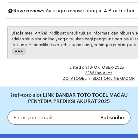
J
Rave reviews
Average review rating is 4.8 or higher.
A
Y
A
Disclaimer:
Artikel ini dibuat untuk tujuan informasi dan hiburan 
adalah situs slot online yang ditujukan bagi pengguna berusia 18 
slot online memiliki risiko kehilangan uang, sehingga penting unt
bertanggung jawab. Penulis tidak menganjurkan pembaca untuk b
Read
penghasilan utama. Semua kemenangan maupun kekalahan sep
the
pada faktor keberuntungan dan manajemen bermain dari masing-m
full
Listed on 10-OKTOBER-2025
description
2266 favorites
DOTATOGEL
SLOT ONLINE GACOR
?ref=toto slot LINK BANDAR TOTO TOGEL MACAU
PENYEDIA PREDIKSI AKURAT 2025
Subscribe
Enter
your
email