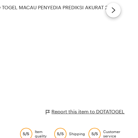
Report this item to DOTATOGEL
Item
Customer
5/5
5/5
5/5
Shipping
quality
service