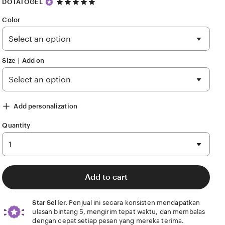
5
DOTATOGEL
out
of
Color
5
stars
Size ∣ Add on
Add personalization
Quantity
Add to cart
Star Seller.
Penjual ini secara konsisten mendapatkan
ulasan bintang 5, mengirim tepat waktu, dan membalas
dengan cepat setiap pesan yang mereka terima.