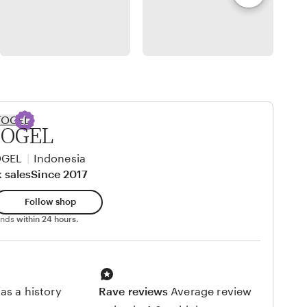
TOGEL
OGEL
|
Indonesia
 sales
Since 2017
Follow shop
ponds
within 24 hours.
as a history
Rave reviews
Average review