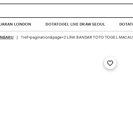
LUARAN LONDON
DOTATOGEL LIVE DRAW SEOUL
DOTAT
ANBARU
?ref=pagination&page=2 LINK BANDAR TOTO TOGEL MACAU
 | 
Add
to
Favorites