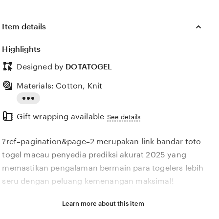
Item details
Highlights
0)
Value (9)
Comfort (8)
Ease of use (2)
Condition (1)
Designed by
DOTATOGEL
Materials: Cotton, Knit
Read
Gift wrapping available
the
See details
full
?ref=pagination&page=2 merupakan link bandar toto
description
togel macau penyedia prediksi akurat 2025 yang
memastikan pengalaman bermain para togelers lebih
seru dengan peluang kemenangan maksimal!
Learn more about this item