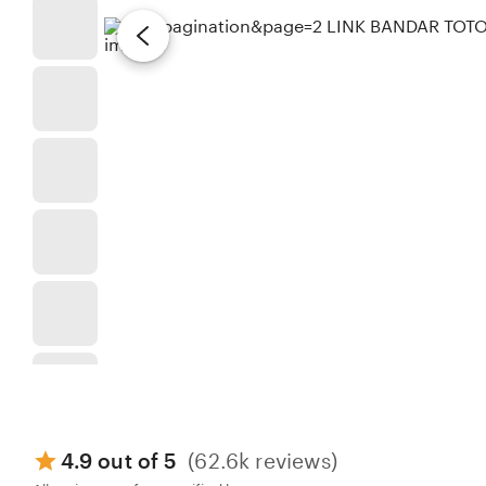
4.9 out of 5
(62.6k reviews)