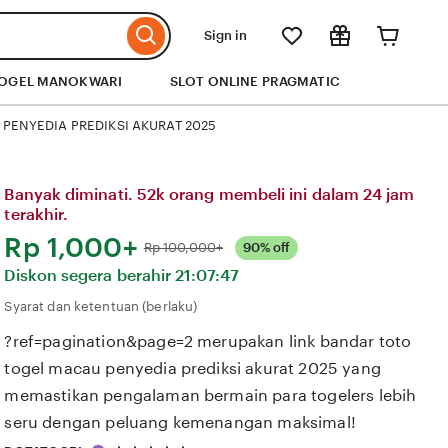
Sign in
OGEL MANOKWARI
SLOT ONLINE PRAGMATIC
 PENYEDIA PREDIKSI AKURAT 2025
Banyak diminati. 52k orang membeli ini dalam 24 jam
terakhir.
Harga:
Rp 1,000+
Normal:
Rp 100,000+
90% off
Diskon segera berahir
21:07:47
Syarat dan ketentuan (berlaku)
?ref=pagination&page=2 merupakan link bandar toto
togel macau penyedia prediksi akurat 2025 yang
memastikan pengalaman bermain para togelers lebih
seru dengan peluang kemenangan maksimal!