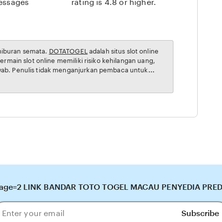
messages
rating is 4.8 or higher.
 hiburan semata.
DOTATOGEL
adalah situs slot online
ermain slot online memiliki risiko kehilangan uang,
wab. Penulis tidak menganjurkan pembaca untuk
menangan maupun kekalahan sepenuhnya bergantung
 masing-masing individu.
&page=2 LINK BANDAR TOTO TOGEL MACAU PENYEDIA PRED
Subscribe
ter