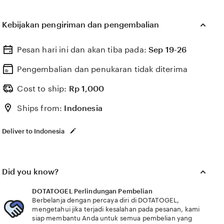
Kebijakan pengiriman dan pengembalian
Pesan hari ini dan akan tiba pada:
Sep 19-26
Pengembalian dan penukaran tidak diterima
Cost to ship:
Rp
1,000
Ships from:
Indonesia
Deliver to Indonesia
Did you know?
DOTATOGEL Perlindungan Pembelian
Berbelanja dengan percaya diri di DOTATOGEL,
mengetahui jika terjadi kesalahan pada pesanan, kami
siap membantu Anda untuk semua pembelian yang