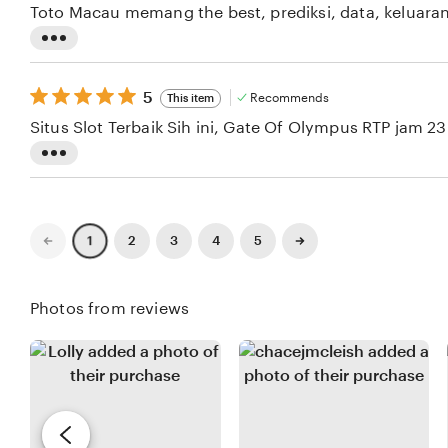
r
Toto Macau memang the best, prediksi, data, keluara
of
t
5
e
i
stars
L
v
n
i
i
5
g
5
Recommends
This item
s
out
e
r
Situs Slot Terbaik Sih ini, Gate Of Olympus RTP jam 
of
t
w
5
e
i
stars
L
b
v
n
i
y
i
g
s
A
e
Previous
Next
r
2
3
4
5
1
t
page
page
G
w
e
i
U
b
v
n
S
Photos from reviews
y
i
g
R
R
e
r
I
I
w
e
A
C
b
v
D
H
y
i
I
A