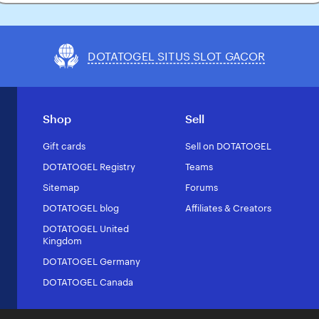
our
ail
DOTATOGEL SITUS SLOT GACOR
Shop
Sell
Gift cards
Sell on DOTATOGEL
DOTATOGEL Registry
Teams
Sitemap
Forums
DOTATOGEL blog
Affiliates & Creators
DOTATOGEL United
Kingdom
DOTATOGEL Germany
DOTATOGEL Canada