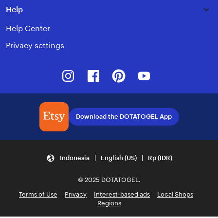
Help
Help Center
Privacy settings
Instagram
Facebook
Pinterest
Youtube
Download the DOTATOGEL App
Indonesia | English (US) | Rp (IDR)
© 2025 DOTATOGEL.
Terms of Use
Privacy
Interest-based ads
Local Shops
Regions