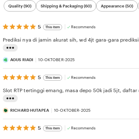
Filter
Quality (90)
Shipping & Packaging (60)
Appearance (50)
by
category
5
5
Recommends
This item
out
of
Prediksi nya di jamin akurat sih, wd 4jt gara-gara predik
5
stars
L
i
AGUS RIADI
10-OKTOBER-2025
s
5
t
5
Recommends
This item
out
i
of
Slot RTP tertinggi emang, masa depo 50k jadi 5jt, daftar
5
n
stars
g
L
r
i
RICHARD HUTAPEA
10-OKTOBER-2025
e
s
v
5
t
5
Recommends
This item
out
i
i
of