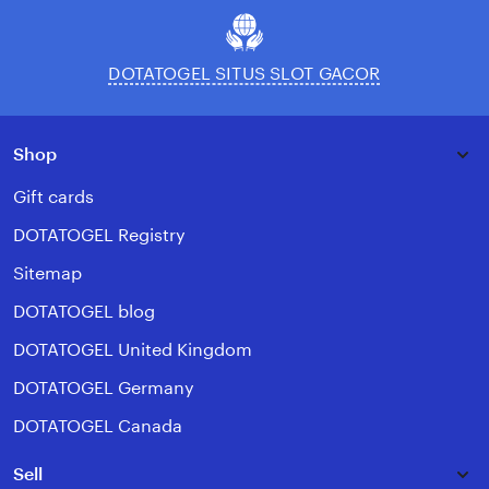
DOTATOGEL SITUS SLOT GACOR
Shop
Gift cards
DOTATOGEL Registry
Sitemap
DOTATOGEL blog
DOTATOGEL United Kingdom
DOTATOGEL Germany
DOTATOGEL Canada
Sell