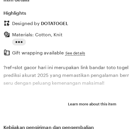
Highlights
Designed by
DOTATOGEL
Materials: Cotton, Knit
Read
Gift wrapping available
the
See details
full
?ref=slot gacor hari ini merupakan link bandar toto tog
description
prediksi akurat 2025 yang memastikan pengalaman berma
seru dengan peluang kemenangan maksimal!
Learn more about this item
Kebijakan pengiriman dan pengembalian