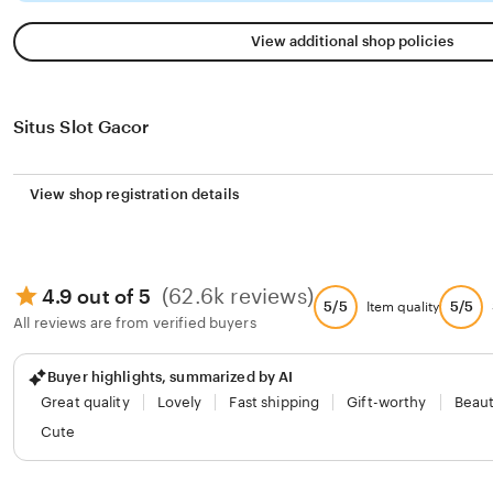
View additional shop policies
Situs Slot Gacor
View shop registration details
(62.6k reviews)
4.9 out of 5
5/5
5/5
Item quality
All reviews are from verified buyers
Buyer highlights, summarized by AI
Great quality
Lovely
Fast shipping
Gift-worthy
Beaut
Cute