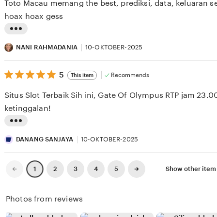
Toto Macau memang the best, prediksi, data, keluaran 
5
e
n
stars
hoax hoax gess
w
g
b
r
L
y
e
i
NANI RAHMADANIA
10-OKTOBER-2025
A
v
s
G
i
5
t
5
Recommends
This item
out
U
e
i
of
Situs Slot Terbaik Sih ini, Gate Of Olympus RTP jam 23.
5
S
w
n
stars
ketinggalan!
R
b
g
I
y
r
L
A
R
e
i
DANANG SANJAYA
10-OKTOBER-2025
D
I
v
s
I
C
i
t
Previous
Next
2
3
4
5
Show other ite
1
page
page
H
e
i
A
w
n
Photos from reviews
R
b
g