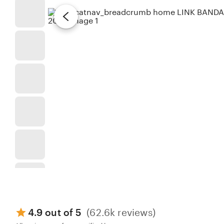
4.9 out of 5
(62.6k reviews)