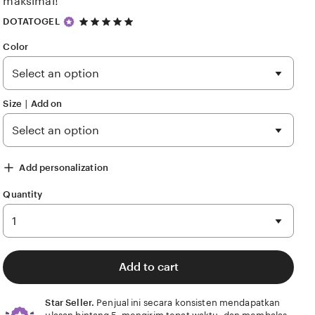
maksimal!
5
DOTATOGEL
out
of
Color
5
stars
Size ∣ Add on
Add personalization
Quantity
Add to cart
Star Seller.
Penjual ini secara konsisten mendapatkan