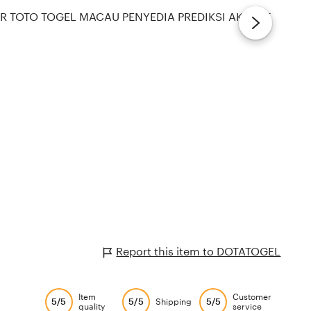
Report this item to DOTATOGEL
Item
Customer
5/5
5/5
5/5
Shipping
quality
service