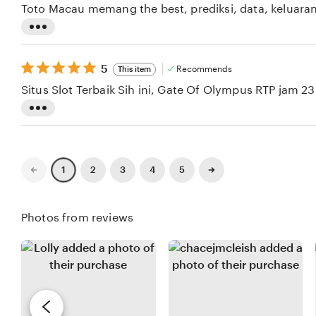
r
Toto Macau memang the best, prediksi, data, keluara
of
t
5
e
i
stars
L
v
n
i
i
5
g
5
Recommends
This item
s
out
e
r
Situs Slot Terbaik Sih ini, Gate Of Olympus RTP jam 
of
t
w
5
e
i
stars
L
b
v
n
i
y
i
g
s
A
e
Previous
Next
r
2
3
4
5
1
t
page
page
G
w
e
i
U
b
v
n
S
Photos from reviews
y
i
g
R
R
e
r
I
I
w
e
A
C
b
v
D
H
y
i
I
A