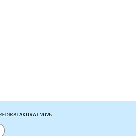
REDIKSI AKURAT 2025