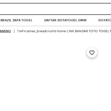
BRAZIL DATA TOGEL
DAFTAR DOTATOGEL GMW
DOTAT
GAMING
?ref=catnav_breadcrumb home LINK BANDAR TOTO TOGEL
 | 
Add
to
Favorites