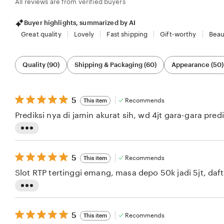
All reviews are from verified buyers
Buyer highlights, summarized by AI
Great quality
Lovely
Fast shipping
Gift-worthy
Beau
Filter
Quality (90)
Shipping & Packaging (60)
Appearance (50)
by
category
5
5
Recommends
This item
out
Prediksi nya di jamin akurat sih, wd 4jt gara-gara pre
of
5
stars
L
i
5
5
Recommends
This item
s
out
Slot RTP tertinggi emang, masa depo 50k jadi 5jt, daf
of
t
5
i
stars
L
n
i
5
g
5
Recommends
This item
s
out