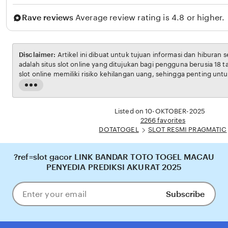
J
Rave reviews
Average review rating is 4.8 or higher.
A
Y
A
Disclaimer:
Artikel ini dibuat untuk tujuan informasi dan hiburan 
adalah situs slot online yang ditujukan bagi pengguna berusia 18 
slot online memiliki risiko kehilangan uang, sehingga penting unt
bertanggung jawab. Penulis tidak menganjurkan pembaca untuk b
Read
penghasilan utama. Semua kemenangan maupun kekalahan sep
the
pada faktor keberuntungan dan manajemen bermain dari masing-m
full
Listed on 10-OKTOBER-2025
description
2266 favorites
DOTATOGEL
SLOT RESMI PRAGMATIC
?ref=slot gacor LINK BANDAR TOTO TOGEL MACAU
PENYEDIA PREDIKSI AKURAT 2025
Subscribe
Enter
your
email