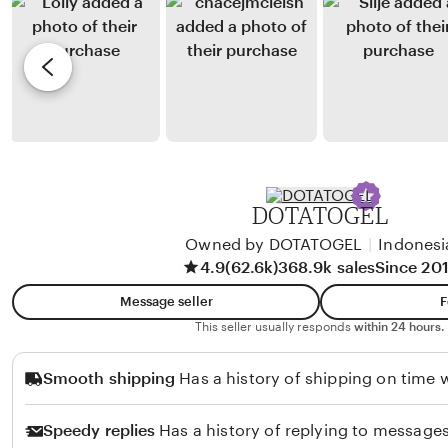
D
y
r
H
N
e
U
A
v
T
N
i
A
I
e
P
R
w
E
A
b
A
H
y
DOTATOGEL
M
D
A
Owned by DOTATOGEL
|
Indonesi
A
4.9
(62.6k)
368.9k sales
Since 20
D
N
A
A
Message seller
F
N
N
This seller usually responds
within 24 hours.
I
G
Smooth shipping
Has a history of shipping on time w
A
S
A
Speedy replies
Has a history of replying to messages
N