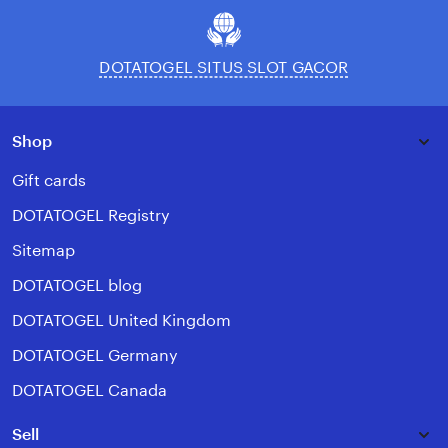
DOTATOGEL SITUS SLOT GACOR
Shop
Gift cards
DOTATOGEL Registry
Sitemap
DOTATOGEL blog
DOTATOGEL United Kingdom
DOTATOGEL Germany
DOTATOGEL Canada
Sell