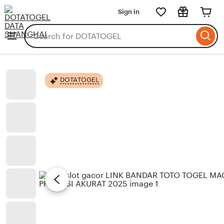
DOTATOGEL
Sign in
Skip
to
Search
Browse
ontent
for
items
or
shops
DOTATOGEL