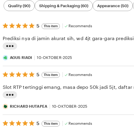
Filter
Quality (90)
Shipping & Packaging (60)
Appearance (50)
by
category
5
5
Recommends
This item
out
of
Prediksi nya di jamin akurat sih, wd 4jt gara-gara predik
5
stars
L
i
AGUS RIADI
10-OKTOBER-2025
s
5
t
5
Recommends
This item
out
i
of
Slot RTP tertinggi emang, masa depo 50k jadi 5jt, daftar
5
n
stars
g
L
r
i
RICHARD HUTAPEA
10-OKTOBER-2025
e
s
v
5
t
5
Recommends
This item
out
i
i
of