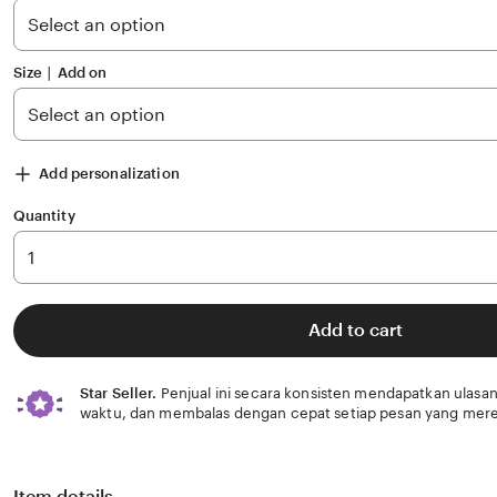
stars
Size ∣ Add on
Add personalization
Quantity
Add to cart
Star Seller.
Penjual ini secara konsisten mendapatkan ulasan
waktu, dan membalas dengan cepat setiap pesan yang mere
Item details