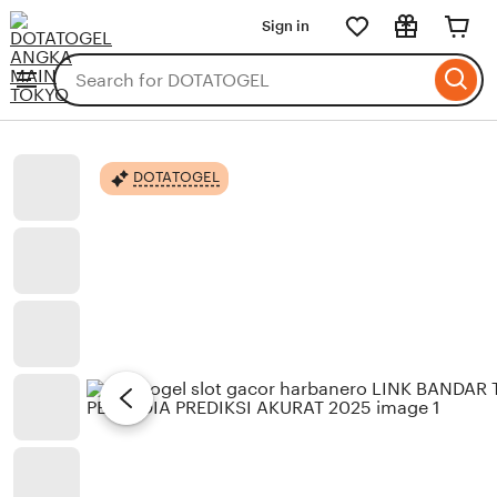
DOTATOGEL
Sign in
Skip
to
Search
Browse
ontent
for
items
or
shops
DOTATOGEL