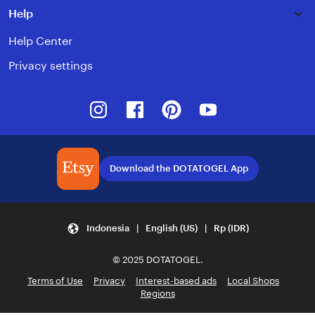
Help
Help Center
Privacy settings
Instagram
Facebook
Pinterest
Youtube
Download the DOTATOGEL App
Indonesia | English (US) | Rp (IDR)
© 2025 DOTATOGEL.
Terms of Use
Privacy
Interest-based ads
Local Shops
Regions