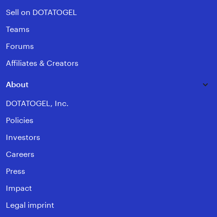
Sell on DOTATOGEL
Teams
Forums
Affiliates & Creators
About
DOTATOGEL, Inc.
Policies
Investors
Careers
Press
Impact
Legal imprint