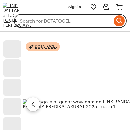
DOTATOGEL
Sign in
Skip
to
Search
Browse
ontent
for
items
or
shops
DOTATOGEL