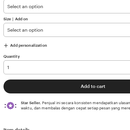
stars
Size ∣ Add on
Add personalization
Quantity
Add to cart
Star Seller.
Penjual ini secara konsisten mendapatkan ulasan
waktu, dan membalas dengan cepat setiap pesan yang mere
Item details