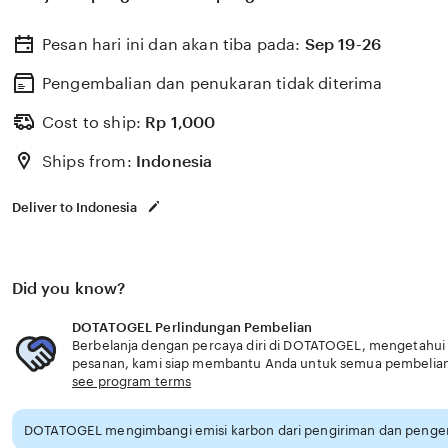
Pesan hari ini dan akan tiba pada:
Sep 19-26
Pengembalian dan penukaran tidak diterima
Cost to ship:
Rp
1,000
Ships from:
Indonesia
Deliver to Indonesia
Did you know?
DOTATOGEL Perlindungan Pembelian
Berbelanja dengan percaya diri di DOTATOGEL, mengetahui j
pesanan, kami siap membantu Anda untuk semua pembelia
see program terms
DOTATOGEL mengimbangi emisi karbon dari pengiriman dan pengem