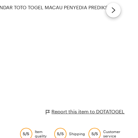
Report this item to DOTATOGEL
Item
Customer
5/5
5/5
5/5
Shipping
quality
service