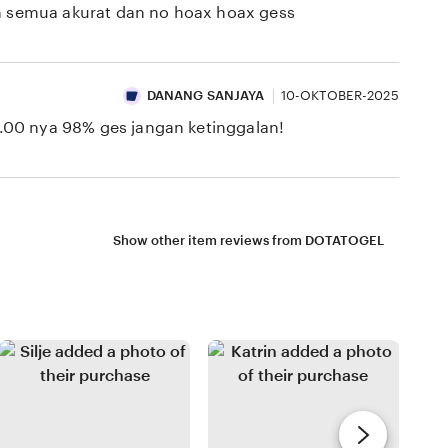
n semua akurat dan no hoax hoax gess
DANANG SANJAYA
10-OKTOBER-2025
23.00 nya 98% ges jangan ketinggalan!
Show other item reviews from DOTATOGEL