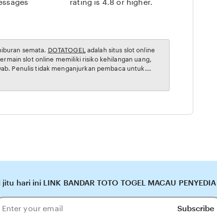
messages
rating is 4.8 or higher.
 hiburan semata.
DOTATOGEL
adalah situs slot online
ermain slot online memiliki risiko kehilangan uang,
wab. Penulis tidak menganjurkan pembaca untuk
menangan maupun kekalahan sepenuhnya bergantung
 masing-masing individu.
al jitu hari ini LINK BANDAR TOTO TOGEL MACAU PENYED
Subscribe
ter