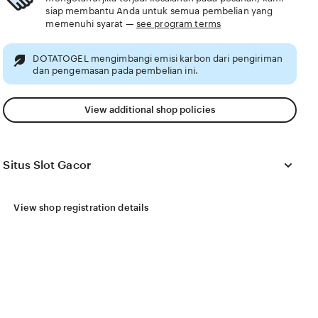
siap membantu Anda untuk semua pembelian yang
memenuhi syarat —
see program terms
DOTATOGEL mengimbangi emisi karbon dari pengiriman
dan pengemasan pada pembelian ini.
View additional shop policies
Situs Slot Gacor
View shop registration details