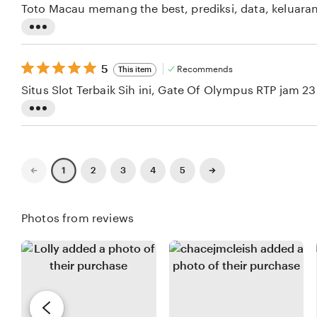
r
Toto Macau memang the best, prediksi, data, keluara
of
t
5
e
i
stars
L
v
n
i
i
5
g
5
Recommends
This item
s
out
e
r
Situs Slot Terbaik Sih ini, Gate Of Olympus RTP jam 
of
t
w
5
e
i
stars
L
b
v
n
i
y
i
g
s
A
e
Previous
Next
r
2
3
4
5
1
t
page
page
G
w
e
i
U
b
v
n
S
Photos from reviews
y
i
g
R
R
e
r
I
I
w
e
A
C
b
v
D
H
y
i
I
A