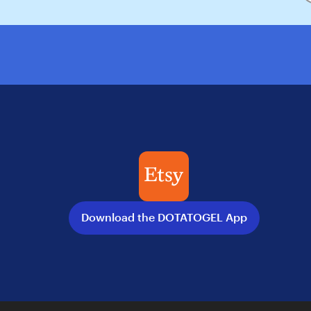
y
em
Download the DOTATOGEL App