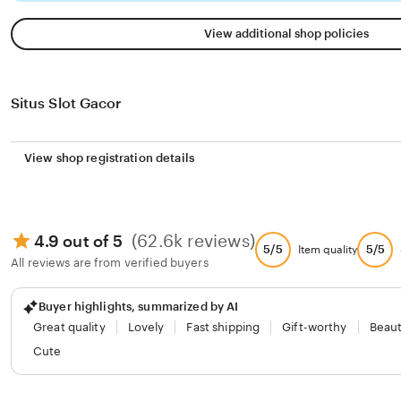
View additional shop policies
Situs Slot Gacor
View shop registration details
(62.6k reviews)
4.9 out of 5
5/5
5/5
Item quality
All reviews are from verified buyers
Buyer highlights, summarized by AI
Great quality
Lovely
Fast shipping
Gift-worthy
Beaut
Cute