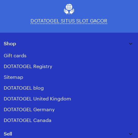
DOTATOGEL SITUS SLOT GACOR
Shop
Gift cards
DOTATOGEL Registry
Sitemap
DOTATOGEL blog
DOTATOGEL United Kingdom
DOTATOGEL Germany
DOTATOGEL Canada
Sell