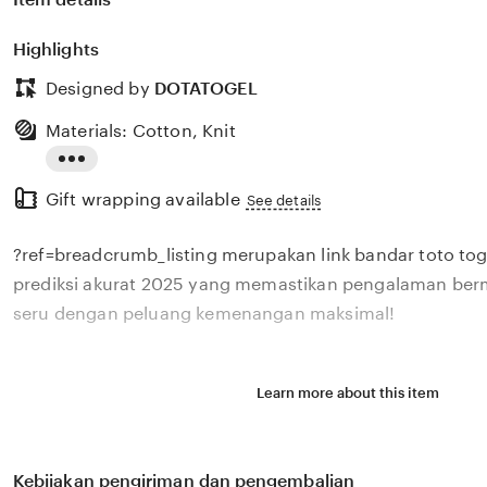
Highlights
Designed by
DOTATOGEL
Materials: Cotton, Knit
Read
Gift wrapping available
the
See details
full
?ref=breadcrumb_listing merupakan link bandar toto to
description
prediksi akurat 2025 yang memastikan pengalaman berma
seru dengan peluang kemenangan maksimal!
Learn more about this item
Kebijakan pengiriman dan pengembalian