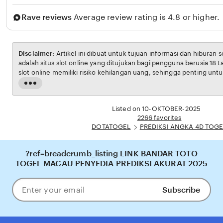
J
Rave reviews
Average review rating is 4.8 or higher.
A
Y
A
Disclaimer:
Artikel ini dibuat untuk tujuan informasi dan hiburan 
adalah situs slot online yang ditujukan bagi pengguna berusia 18 
slot online memiliki risiko kehilangan uang, sehingga penting unt
bertanggung jawab. Penulis tidak menganjurkan pembaca untuk b
Read
penghasilan utama. Semua kemenangan maupun kekalahan sep
the
pada faktor keberuntungan dan manajemen bermain dari masing-m
full
Listed on 10-OKTOBER-2025
description
2266 favorites
DOTATOGEL
PREDIKSI ANGKA 4D TOG
?ref=breadcrumb_listing LINK BANDAR TOTO
TOGEL MACAU PENYEDIA PREDIKSI AKURAT 2025
Subscribe
Enter
your
email