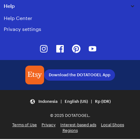
Help
Help Center
Privacy settings
Instagram
Facebook
Pinterest
Youtube
Download the DOTATOGEL App
Indonesia | English (US) | Rp (IDR)
© 2025 DOTATOGEL.
Terms of Use
Privacy
Interest-based ads
Local Shops
Regions