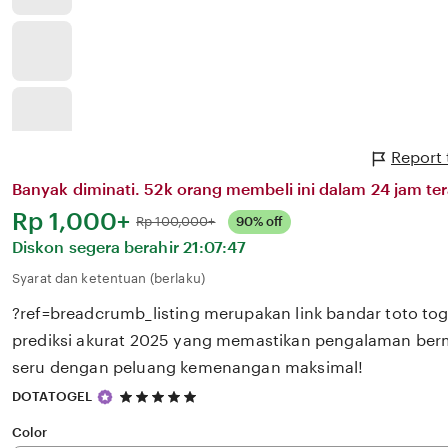
Report
Banyak diminati. 52k orang membeli ini dalam 24 jam ter
Harga:
Rp 1,000+
Normal:
Rp 100,000+
90% off
Diskon segera berahir
21:07:47
Syarat dan ketentuan (berlaku)
?ref=breadcrumb_listing merupakan link bandar toto to
prediksi akurat 2025 yang memastikan pengalaman berma
seru dengan peluang kemenangan maksimal!
5
DOTATOGEL
out
of
Color
5