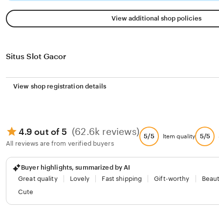
View additional shop policies
Situs Slot Gacor
View shop registration details
(62.6k reviews)
4.9 out of 5
5/5
5/5
Item quality
All reviews are from verified buyers
Buyer highlights, summarized by AI
Great quality
Lovely
Fast shipping
Gift-worthy
Beaut
Cute