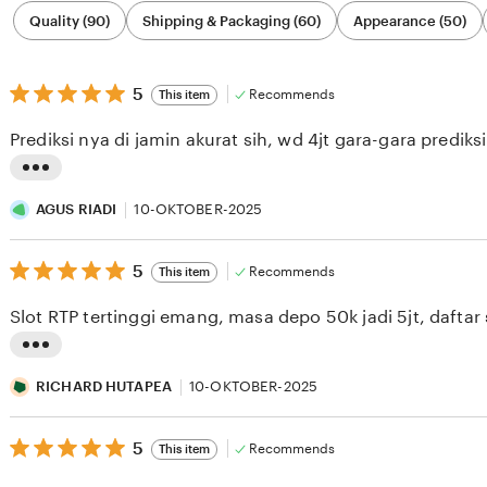
Filter
Quality (90)
Shipping & Packaging (60)
Appearance (50)
by
category
5
5
Recommends
This item
out
of
Prediksi nya di jamin akurat sih, wd 4jt gara-gara predik
5
stars
L
i
AGUS RIADI
10-OKTOBER-2025
s
5
t
5
Recommends
This item
out
i
of
Slot RTP tertinggi emang, masa depo 50k jadi 5jt, daftar
5
n
stars
g
L
r
i
RICHARD HUTAPEA
10-OKTOBER-2025
e
s
v
5
t
5
Recommends
This item
out
i
i
of