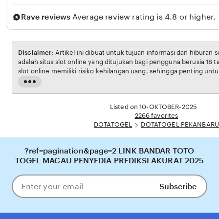
J
Rave reviews
Average review rating is 4.8 or higher.
A
Y
A
Disclaimer:
Artikel ini dibuat untuk tujuan informasi dan hiburan 
adalah situs slot online yang ditujukan bagi pengguna berusia 18 
slot online memiliki risiko kehilangan uang, sehingga penting unt
bertanggung jawab. Penulis tidak menganjurkan pembaca untuk b
Read
penghasilan utama. Semua kemenangan maupun kekalahan sep
the
pada faktor keberuntungan dan manajemen bermain dari masing-m
full
Listed on 10-OKTOBER-2025
description
2266 favorites
DOTATOGEL
DOTATOGEL PEKANBARU
?ref=pagination&page=2 LINK BANDAR TOTO
TOGEL MACAU PENYEDIA PREDIKSI AKURAT 2025
Subscribe
Enter
your
email