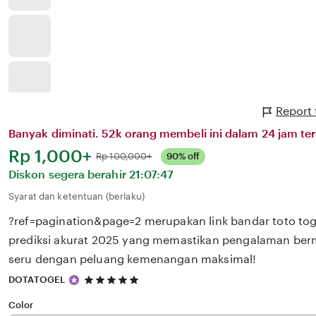
Report
Banyak diminati. 52k orang membeli ini dalam 24 jam ter
Harga:
Rp 1,000+
Normal:
Rp 100,000+
90% off
Diskon segera berahir
21:07:47
Syarat dan ketentuan (berlaku)
?ref=pagination&page=2 merupakan link bandar toto to
prediksi akurat 2025 yang memastikan pengalaman berma
seru dengan peluang kemenangan maksimal!
5
DOTATOGEL
out
of
Color
5