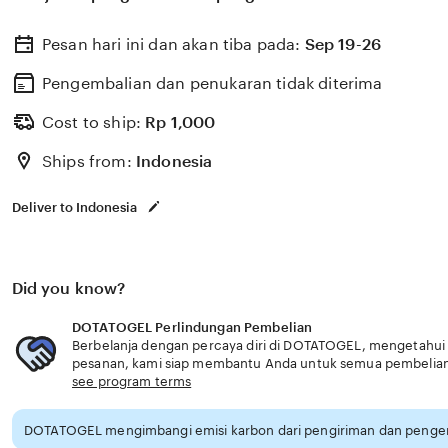
Pesan hari ini dan akan tiba pada:
Sep 19-26
Pengembalian dan penukaran tidak diterima
Cost to ship:
Rp
1,000
Ships from:
Indonesia
Deliver to Indonesia
Did you know?
DOTATOGEL Perlindungan Pembelian
Berbelanja dengan percaya diri di DOTATOGEL, mengetahui j
pesanan, kami siap membantu Anda untuk semua pembelia
see program terms
DOTATOGEL mengimbangi emisi karbon dari pengiriman dan pengem