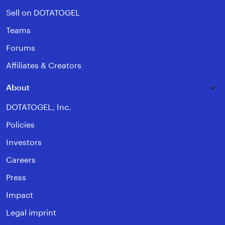
Sell on DOTATOGEL
Teams
Forums
Affiliates & Creators
About
DOTATOGEL, Inc.
Policies
Investors
Careers
Press
Impact
Legal imprint