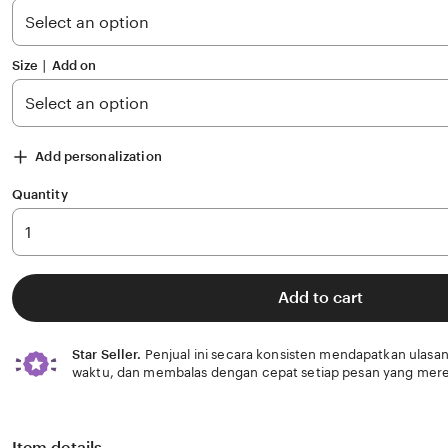
stars
Size ∣ Add on
Add personalization
Quantity
Add to cart
Star Seller.
Penjual ini secara konsisten mendapatkan ulasan
waktu, dan membalas dengan cepat setiap pesan yang mere
Item details