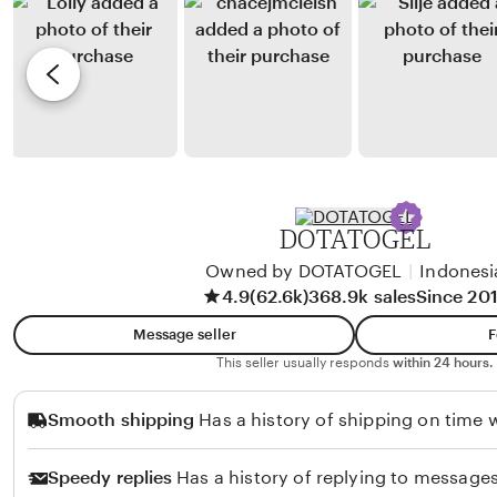
D
y
r
H
N
e
U
A
v
T
N
i
A
I
e
P
R
w
E
A
b
A
H
y
DOTATOGEL
M
D
A
Owned by DOTATOGEL
|
Indonesi
A
4.9
(62.6k)
368.9k sales
Since 20
D
N
A
A
Message seller
F
N
N
This seller usually responds
within 24 hours.
I
G
Smooth shipping
Has a history of shipping on time w
A
S
A
Speedy replies
Has a history of replying to messages
N