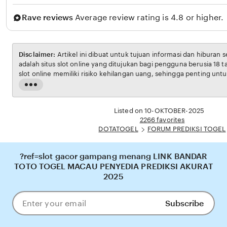
J
Rave reviews
Average review rating is 4.8 or higher.
A
Y
A
Disclaimer:
Artikel ini dibuat untuk tujuan informasi dan hiburan 
adalah situs slot online yang ditujukan bagi pengguna berusia 18 
slot online memiliki risiko kehilangan uang, sehingga penting unt
bertanggung jawab. Penulis tidak menganjurkan pembaca untuk b
Read
penghasilan utama. Semua kemenangan maupun kekalahan sep
the
pada faktor keberuntungan dan manajemen bermain dari masing-m
full
Listed on 10-OKTOBER-2025
description
2266 favorites
DOTATOGEL
FORUM PREDIKSI TOGEL
?ref=slot gacor gampang menang LINK BANDAR
TOTO TOGEL MACAU PENYEDIA PREDIKSI AKURAT
2025
Subscribe
Enter
your