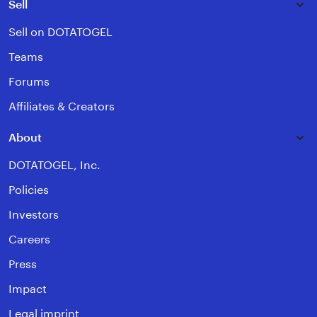
Sell
Sell on DOTATOGEL
Teams
Forums
Affiliates & Creators
About
DOTATOGEL, Inc.
Policies
Investors
Careers
Press
Impact
Legal imprint