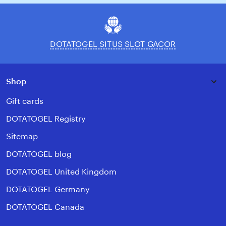
email
DOTATOGEL SITUS SLOT GACOR
Shop
Gift cards
DOTATOGEL Registry
Sitemap
DOTATOGEL blog
DOTATOGEL United Kingdom
DOTATOGEL Germany
DOTATOGEL Canada