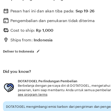
Pesan hari ini dan akan tiba pada:
Sep 19-26
Pengembalian dan penukaran tidak diterima
Cost to ship:
Rp
1,000
Ships from:
Indonesia
Deliver to Indonesia
Did you know?
DOTATOGEL Perlindungan Pembelian
Berbelanja dengan percaya diri di DOTATOGEL, mengetahui j
pesanan, kami siap membantu Anda untuk semua pembelia
see program terms
DOTATOGEL mengimbangi emisi karbon dari pengiriman dan pengem