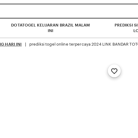
DOTATOGEL KELUARAN BRAZIL MALAM
PREDIKSI S
INI
L
 HARI INI
prediksi togel online terpercaya 2024 LINK BANDAR 
 | 
Add
to
Favorites