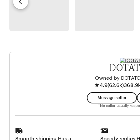
i
I
A
N
e
R
A
w
D
N
b
H
I
y
U
R
D
T
A
A
A
H
N
P
DOTA
M
A
E
A
N
Owned by DOTAT
A
D
4.9
(62.6k)
368.9k
G
A
S
Message seller
N
A
This seller usually res
I
N
A
J
A
Y
Smooth shipping
Has a
Speedy replies
H