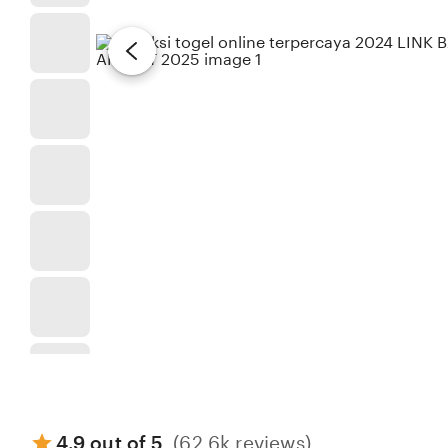
4.9 out of 5
(62.6k reviews)