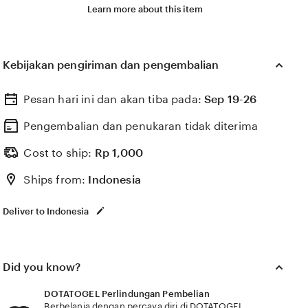
Learn more about this item
Kebijakan pengiriman dan pengembalian
Pesan hari ini dan akan tiba pada:
Sep 19-26
Pengembalian dan penukaran tidak diterima
Cost to ship:
Rp
1,000
Ships from:
Indonesia
Deliver to Indonesia
Did you know?
DOTATOGEL Perlindungan Pembelian
Berbelanja dengan percaya diri di DOTATOGEL,