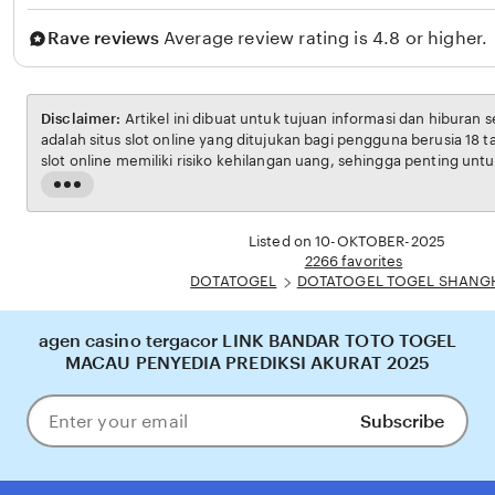
J
Rave reviews
Average review rating is 4.8 or higher.
A
Y
A
Disclaimer:
Artikel ini dibuat untuk tujuan informasi dan hiburan 
adalah situs slot online yang ditujukan bagi pengguna berusia 18 
slot online memiliki risiko kehilangan uang, sehingga penting unt
bertanggung jawab. Penulis tidak menganjurkan pembaca untuk b
Read
penghasilan utama. Semua kemenangan maupun kekalahan sep
the
pada faktor keberuntungan dan manajemen bermain dari masing-m
full
Listed on 10-OKTOBER-2025
description
2266 favorites
DOTATOGEL
DOTATOGEL TOGEL SHANG
agen casino tergacor LINK BANDAR TOTO TOGEL
MACAU PENYEDIA PREDIKSI AKURAT 2025
Subscribe
Enter
your
email