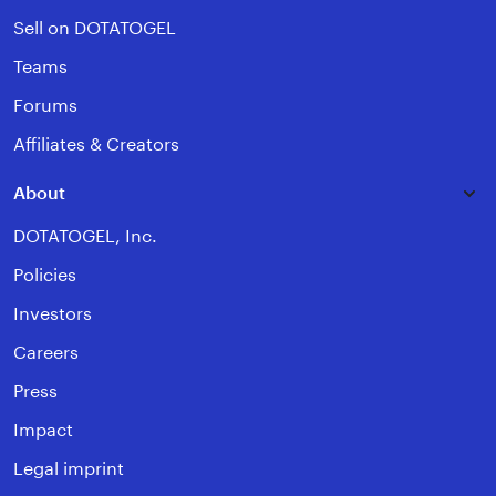
Sell on DOTATOGEL
Teams
Forums
Affiliates & Creators
About
DOTATOGEL, Inc.
Policies
Investors
Careers
Press
Impact
Legal imprint