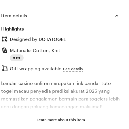
Item details
Highlights
0)
Value (9)
Comfort (8)
Ease of use (2)
Condition (1)
Designed by
DOTATOGEL
Materials: Cotton, Knit
Read
Gift wrapping available
the
See details
full
bandar casino online merupakan link bandar toto
description
togel macau penyedia prediksi akurat 2025 yang
memastikan pengalaman bermain para togelers lebih
seru dengan peluang kemenangan maksimal!
Learn more about this item