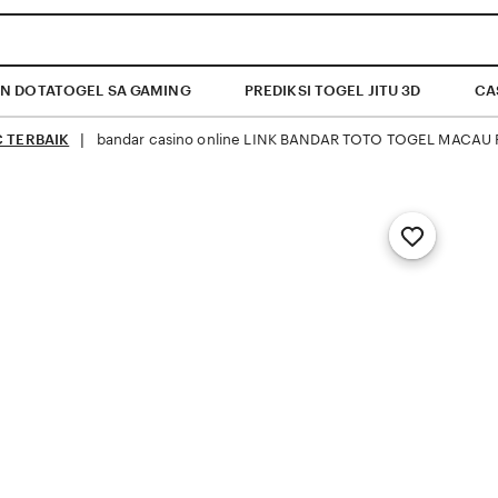
IN DOTATOGEL SA GAMING
PREDIKSI TOGEL JITU 3D
CA
 TERBAIK
bandar casino online LINK BANDAR TOTO TOGEL MACAU
 | 
Add
to
Favorites