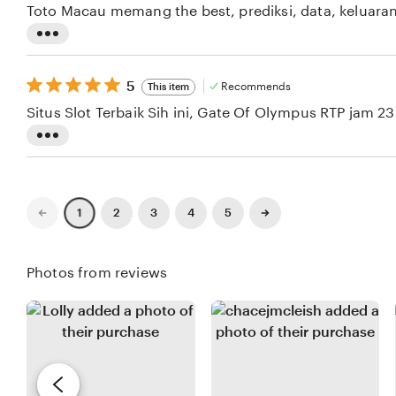
r
Toto Macau memang the best, prediksi, data, keluara
of
t
5
e
i
stars
L
v
n
i
i
5
g
5
Recommends
This item
s
out
e
r
Situs Slot Terbaik Sih ini, Gate Of Olympus RTP jam 
of
t
w
5
e
i
stars
L
b
v
n
i
y
i
g
s
A
e
Previous
Next
r
2
3
4
5
1
t
page
page
G
w
e
i
U
b
v
n
S
Photos from reviews
y
i
g
R
R
e
r
I
I
w
e
A
C
b
v
D
H
y
i
I
A