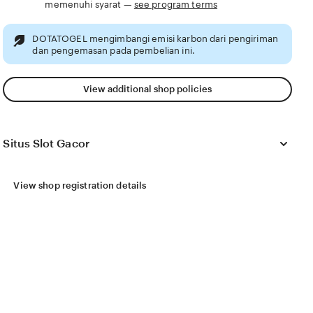
memenuhi syarat —
see program terms
DOTATOGEL mengimbangi emisi karbon dari pengiriman
dan pengemasan pada pembelian ini.
View additional shop policies
Situs Slot Gacor
View shop registration details