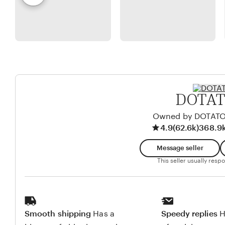
N
e
R
A
w
D
N
b
H
I
y
U
R
D
T
A
A
A
H
N
P
DOTA
M
A
E
A
N
Owned by DOTAT
A
D
4.9
(62.6k)
368.9k
G
A
S
Message seller
N
A
This seller usually res
I
N
A
J
A
Y
Smooth shipping
Has a
Speedy replies
H
A