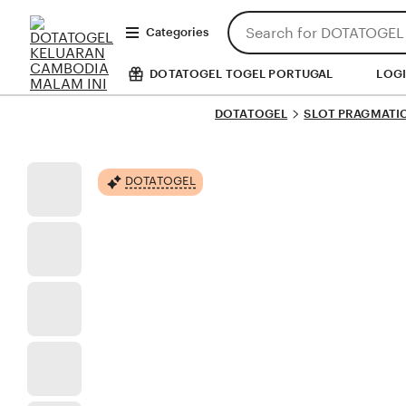
Skip
Search
DOTATOGEL
to
Categories
for
Content
items
or
DOTATOGEL TOGEL PORTUGAL
LOG
shops
DOTATOGEL
SLOT PRAGMATIC
DOTATOGEL