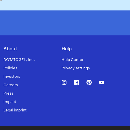
About
Help
DOTATOGEL, Inc.
Help Center
Policies
Privacy settings
Investors
Instagram
Facebook
Pinterest
Youtube
Careers
Press
Impact
Legal imprint