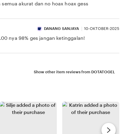
n semua akurat dan no hoax hoax gess
DANANG SANJAYA
10-OKTOBER-2025
23.00 nya 98% ges jangan ketinggalan!
Show other item reviews from DOTATOGEL