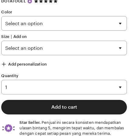
5
DOTATOGEL
out
of
Color
5
stars
Size ∣ Add on
Add personalization
Quantity
Add to cart
Star Seller.
Penjual ini secara konsisten mendapatkan
ulasan bintang 5, mengirim tepat waktu, dan membalas
dengan cepat setiap pesan yang mereka terima.