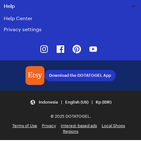
Help
Help Center
Privacy settings
Instagram
Facebook
Pinterest
Youtube
Download the DOTATOGEL App
Indonesia | English (US) | Rp (IDR)
© 2025 DOTATOGEL.
Terms of Use
Privacy
Interest-based ads
Local Shops
Regions