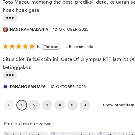
Toto Macau memang the best, prediksi, data, keluaran 
5
e
n
stars
hoax hoax gess
w
g
b
r
L
y
e
i
NANI RAHMADANIA
10-OKTOBER-2025
A
v
s
G
i
5
t
5
Recommends
This item
out
U
e
i
of
Situs Slot Terbaik Sih ini, Gate Of Olympus RTP jam 23.
5
S
w
n
stars
ketinggalan!
R
b
g
I
y
r
L
A
R
e
i
DANANG SANJAYA
10-OKTOBER-2025
D
I
v
s
I
C
i
t
Previous
Next
2
3
4
5
Show other ite
1
page
page
H
e
i
A
w
n
Photos from reviews
R
b
g