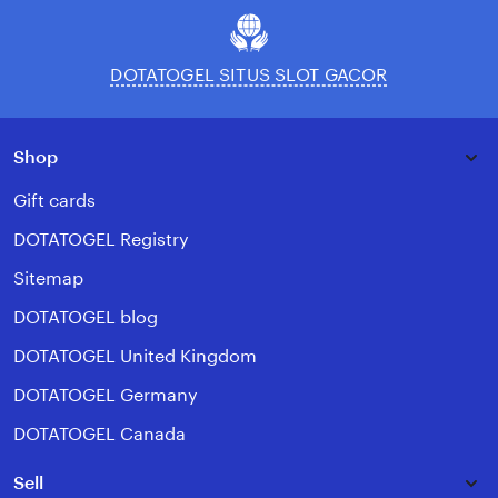
DOTATOGEL SITUS SLOT GACOR
Shop
Gift cards
DOTATOGEL Registry
Sitemap
DOTATOGEL blog
DOTATOGEL United Kingdom
DOTATOGEL Germany
DOTATOGEL Canada
Sell