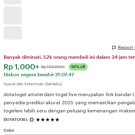
Report
Banyak diminati. 52k orang membeli ini dalam 24 jam ter
Harga:
Rp 1,000+
Normal:
Rp 100,000+
90% off
Diskon segera berahir
21:07:47
Syarat dan ketentuan (berlaku)
dotatogel amsterdam togel live merupakan link bandar 
penyedia prediksi akurat 2025 yang memastikan penga
togelers lebih seru dengan peluang kemenangan maksim
5
DOTATOGEL
out
of
Color
5