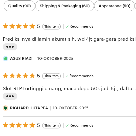
Filter
Quality (90)
Shipping & Packaging (60)
Appearance (50)
by
category
5
5
Recommends
This item
out
of
Prediksi nya di jamin akurat sih, wd 4jt gara-gara predik
5
stars
L
i
AGUS RIADI
10-OKTOBER-2025
s
5
t
5
Recommends
This item
out
i
of
Slot RTP tertinggi emang, masa depo 50k jadi 5jt, daftar
5
n
stars
g
L
r
i
RICHARD HUTAPEA
10-OKTOBER-2025
e
s
v
5
t
5
Recommends
This item
out
i
i
of