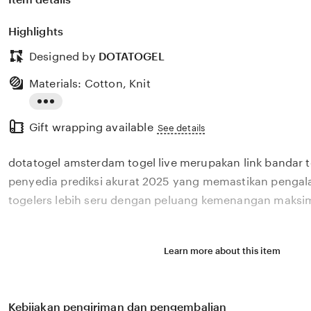
Highlights
Designed by
DOTATOGEL
Materials: Cotton, Knit
Read
Gift wrapping available
the
See details
full
dotatogel amsterdam togel live merupakan link bandar 
description
penyedia prediksi akurat 2025 yang memastikan penga
togelers lebih seru dengan peluang kemenangan maksim
Learn more about this item
Kebijakan pengiriman dan pengembalian