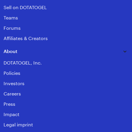
Sell on DOTATOGEL
Teams
Forums
Affiliates & Creators
About
DOTATOGEL, Inc.
Policies
Investors
Careers
Press
Impact
Legal imprint