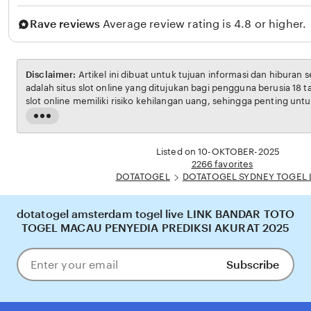
J
Rave reviews
Average review rating is 4.8 or higher.
A
Y
A
Disclaimer:
Artikel ini dibuat untuk tujuan informasi dan hiburan 
adalah situs slot online yang ditujukan bagi pengguna berusia 18 
slot online memiliki risiko kehilangan uang, sehingga penting unt
bertanggung jawab. Penulis tidak menganjurkan pembaca untuk b
Read
penghasilan utama. Semua kemenangan maupun kekalahan sep
the
pada faktor keberuntungan dan manajemen bermain dari masing-m
full
Listed on 10-OKTOBER-2025
description
2266 favorites
DOTATOGEL
DOTATOGEL SYDNEY TOGEL 
dotatogel amsterdam togel live LINK BANDAR TOTO
TOGEL MACAU PENYEDIA PREDIKSI AKURAT 2025
Subscribe
Enter
your
email