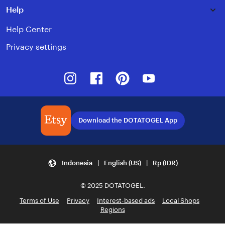
Help
Help Center
Privacy settings
Instagram
Facebook
Pinterest
Youtube
Download the DOTATOGEL App
Indonesia | English (US) | Rp (IDR)
© 2025 DOTATOGEL.
Terms of Use
Privacy
Interest-based ads
Local Shops
Regions