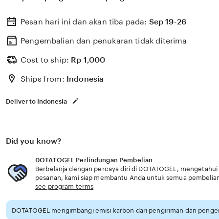
Pesan hari ini dan akan tiba pada:
Sep 19-26
Pengembalian dan penukaran tidak diterima
Cost to ship:
Rp
1,000
Ships from:
Indonesia
Deliver to Indonesia
Did you know?
DOTATOGEL Perlindungan Pembelian
Berbelanja dengan percaya diri di DOTATOGEL, mengetahui j
pesanan, kami siap membantu Anda untuk semua pembelia
see program terms
DOTATOGEL mengimbangi emisi karbon dari pengiriman dan pengem