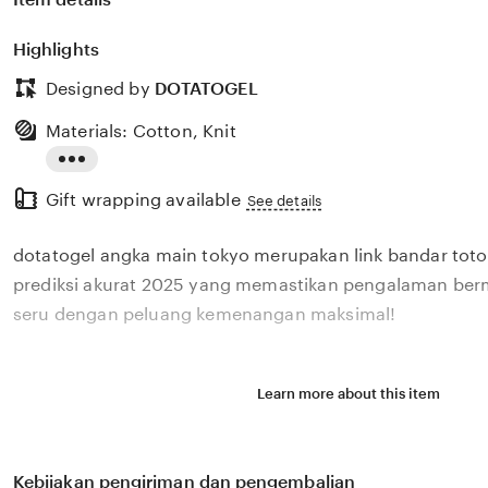
Highlights
Designed by
DOTATOGEL
Materials: Cotton, Knit
Read
Gift wrapping available
the
See details
full
dotatogel angka main tokyo merupakan link bandar tot
description
prediksi akurat 2025 yang memastikan pengalaman berma
seru dengan peluang kemenangan maksimal!
Learn more about this item
Kebijakan pengiriman dan pengembalian