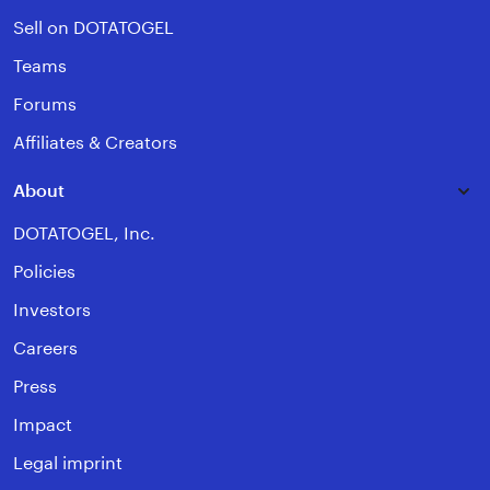
Sell on DOTATOGEL
Teams
Forums
Affiliates & Creators
About
DOTATOGEL, Inc.
Policies
Investors
Careers
Press
Impact
Legal imprint