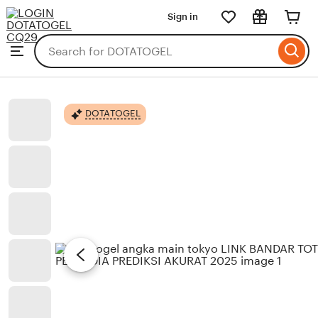
DOTATOGEL
Sign in
Skip
to
Search
Browse
ontent
for
items
or
shops
DOTATOGEL