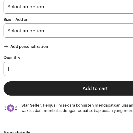
stars
Size ∣ Add on
Add personalization
Quantity
Add to cart
Star Seller.
Penjual ini secara konsisten mendapatkan ulasan
waktu, dan membalas dengan cepat setiap pesan yang mere
Item details