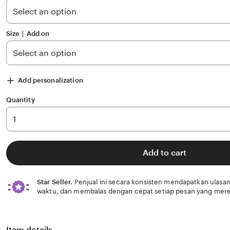
stars
Size ∣ Add on
Add personalization
Quantity
Add to cart
Star Seller.
Penjual ini secara konsisten mendapatkan ulasan
waktu, dan membalas dengan cepat setiap pesan yang mere
Item details