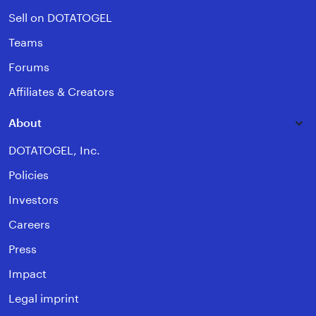
Sell on DOTATOGEL
Teams
Forums
Affiliates & Creators
About
DOTATOGEL, Inc.
Policies
Investors
Careers
Press
Impact
Legal imprint