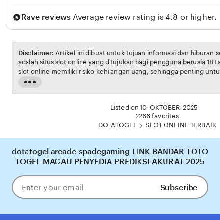
J
Rave reviews
Average review rating is 4.8 or higher.
A
Y
A
Disclaimer:
Artikel ini dibuat untuk tujuan informasi dan hiburan 
adalah situs slot online yang ditujukan bagi pengguna berusia 18 
slot online memiliki risiko kehilangan uang, sehingga penting unt
bertanggung jawab. Penulis tidak menganjurkan pembaca untuk b
Read
penghasilan utama. Semua kemenangan maupun kekalahan sep
the
pada faktor keberuntungan dan manajemen bermain dari masing-m
full
Listed on 10-OKTOBER-2025
description
2266 favorites
DOTATOGEL
SLOT ONLINE TERBAIK
dotatogel arcade spadegaming LINK BANDAR TOTO
TOGEL MACAU PENYEDIA PREDIKSI AKURAT 2025
Subscribe
Enter
your
email