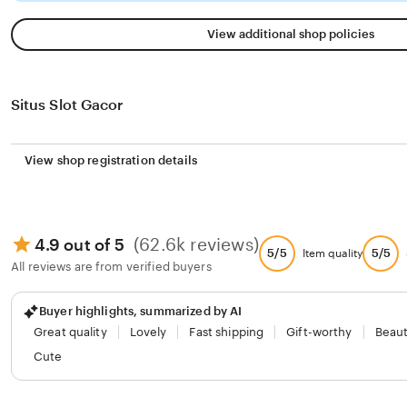
View additional shop policies
Situs Slot Gacor
View shop registration details
(62.6k reviews)
4.9 out of 5
5/5
5/5
Item quality
All reviews are from verified buyers
Buyer highlights, summarized by AI
Great quality
Lovely
Fast shipping
Gift-worthy
Beaut
Cute