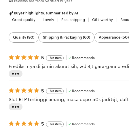
All reviews are from verified buyers
Buyer highlights, summarized by AI
Great quality
Lovely
Fast shipping
Gift-worthy
Beau
Filter
Quality (90)
Shipping & Packaging (60)
Appearance (50)
by
category
5
5
Recommends
This item
out
Prediksi nya di jamin akurat sih, wd 4jt gara-gara pre
of
5
stars
L
i
5
5
Recommends
This item
s
out
Slot RTP tertinggi emang, masa depo 50k jadi 5jt, daf
of
t
5
i
stars
L
n
i
5
g
5
Recommends
This item
s
out