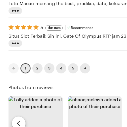
r
Toto Macau memang the best, prediksi, data, keluara
of
t
5
e
i
stars
L
v
n
i
i
5
g
5
Recommends
This item
s
out
e
r
Situs Slot Terbaik Sih ini, Gate Of Olympus RTP jam 
of
t
w
5
e
i
stars
L
b
v
n
i
y
i
g
s
A
e
Previous
Next
r
2
3
4
5
1
t
page
page
G
w
e
i
U
b
v
n
S
Photos from reviews
y
i
g
R
R
e
r
I
I
w
e
A
C
b
v
D
H
y
i
I
A