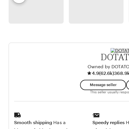
N
e
R
A
w
D
N
b
H
I
y
U
R
D
T
A
A
A
H
N
P
DOTA
M
A
E
A
N
Owned by DOTAT
A
D
4.9
(62.6k)
368.9k
G
A
S
Message seller
N
A
This seller usually res
I
N
A
J
A
Y
Smooth shipping
Has a
Speedy replies
H
A