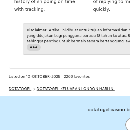
history of shipping on time
of replying to 
with tracking.
quickly.
Disclaimer:
Artikel ini dibuat untuk tujuan informasi dan
yang ditujukan bagi pengguna berusia 18 tahun ke atas. B
sehingga penting untuk bermain secara bertanggung ja
berjudi sebagai sumber penghasilan utama. Semua ke
Read
pada faktor keberuntungan dan manajemen bermain dari
the
full
description
Listed on 10-OKTOBER-2025
2266 favorites
DOTATOGEL
DOTATOGEL KELUARAN LONDON HARI INI
dotatogel casino
En