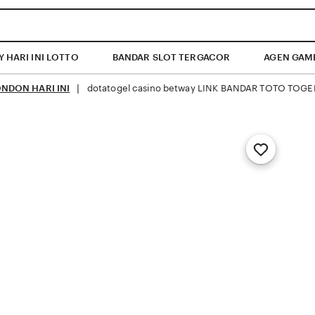
Y HARI INI LOTTO
BANDAR SLOT TERGACOR
AGEN GAM
NDON HARI INI
dotatogel casino betway LINK BANDAR TOTO TOG
 | 
Add
to
Favorites