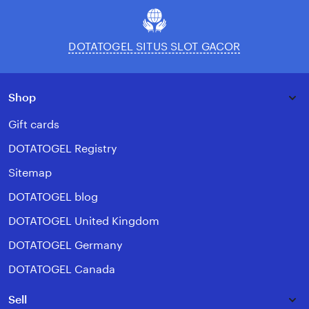
DOTATOGEL SITUS SLOT GACOR
Shop
Gift cards
DOTATOGEL Registry
Sitemap
DOTATOGEL blog
DOTATOGEL United Kingdom
DOTATOGEL Germany
DOTATOGEL Canada
Sell