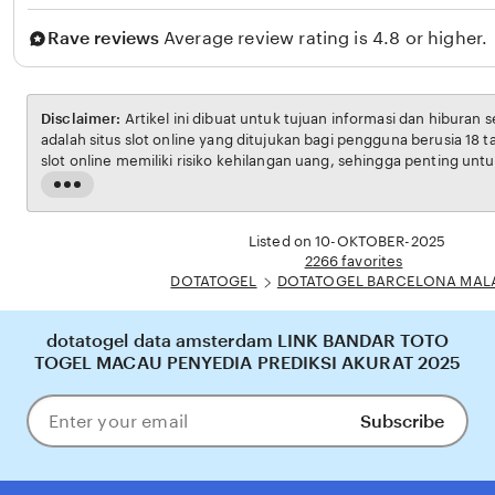
J
Rave reviews
Average review rating is 4.8 or higher.
A
Y
A
Disclaimer:
Artikel ini dibuat untuk tujuan informasi dan hiburan 
adalah situs slot online yang ditujukan bagi pengguna berusia 18 
slot online memiliki risiko kehilangan uang, sehingga penting unt
bertanggung jawab. Penulis tidak menganjurkan pembaca untuk b
Read
penghasilan utama. Semua kemenangan maupun kekalahan sep
the
pada faktor keberuntungan dan manajemen bermain dari masing-m
full
Listed on 10-OKTOBER-2025
description
2266 favorites
DOTATOGEL
DOTATOGEL BARCELONA MALA
dotatogel data amsterdam LINK BANDAR TOTO
TOGEL MACAU PENYEDIA PREDIKSI AKURAT 2025
Subscribe
Enter
your
email