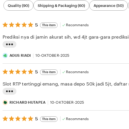
Filter
Quality (90)
Shipping & Packaging (60)
Appearance (50)
by
category
5
5
Recommends
This item
out
of
Prediksi nya di jamin akurat sih, wd 4jt gara-gara predik
5
stars
L
i
AGUS RIADI
10-OKTOBER-2025
s
5
t
5
Recommends
This item
out
i
of
Slot RTP tertinggi emang, masa depo 50k jadi 5jt, daftar
5
n
stars
g
L
r
i
RICHARD HUTAPEA
10-OKTOBER-2025
e
s
v
5
t
5
Recommends
This item
out
i
i
of