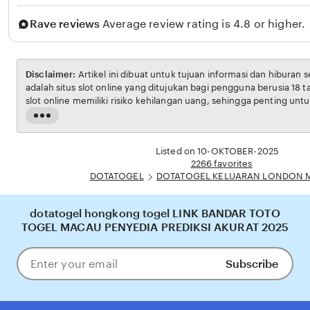
J
Rave reviews
Average review rating is 4.8 or higher.
A
Y
A
Disclaimer:
Artikel ini dibuat untuk tujuan informasi dan hiburan 
adalah situs slot online yang ditujukan bagi pengguna berusia 18 
slot online memiliki risiko kehilangan uang, sehingga penting unt
bertanggung jawab. Penulis tidak menganjurkan pembaca untuk b
Read
penghasilan utama. Semua kemenangan maupun kekalahan sep
the
pada faktor keberuntungan dan manajemen bermain dari masing-m
full
Listed on 10-OKTOBER-2025
description
2266 favorites
DOTATOGEL
DOTATOGEL KELUARAN LONDON M
dotatogel hongkong togel LINK BANDAR TOTO
TOGEL MACAU PENYEDIA PREDIKSI AKURAT 2025
Subscribe
Enter
your
email