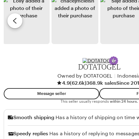
D
y
r
H
N
e
U
A
v
T
N
i
A
I
e
P
R
w
E
A
b
A
H
y
DOTATOGEL
M
D
A
Owned by DOTATOGEL
|
Indonesi
A
4.9
(62.6k)
368.9k sales
Since 20
D
N
A
A
Message seller
F
N
N
This seller usually responds
within 24 hours.
I
G
Smooth shipping
Has a history of shipping on time w
A
S
A
Speedy replies
Has a history of replying to messages
N