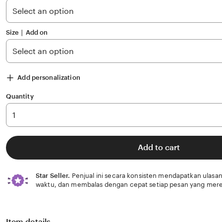
stars
Size ∣ Add on
Add personalization
Quantity
Add to cart
Star Seller.
Penjual ini secara konsisten mendapatkan ulasan
waktu, dan membalas dengan cepat setiap pesan yang mere
Item details