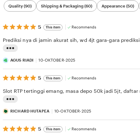
Filter
Quality (90)
Shipping & Packaging (60)
Appearance (50)
by
category
5
5
Recommends
This item
out
of
Prediksi nya di jamin akurat sih, wd 4jt gara-gara predik
5
stars
L
i
AGUS RIADI
10-OKTOBER-2025
s
5
t
5
Recommends
This item
out
i
of
Slot RTP tertinggi emang, masa depo 50k jadi 5jt, daftar
5
n
stars
g
L
r
i
RICHARD HUTAPEA
10-OKTOBER-2025
e
s
v
5
t
5
Recommends
This item
out
i
i
of