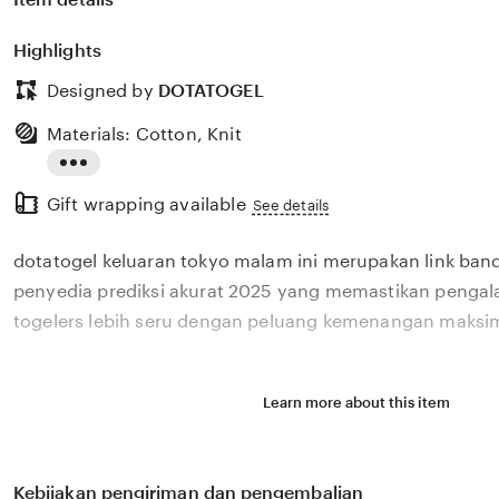
Highlights
Designed by
DOTATOGEL
Materials: Cotton, Knit
Read
Gift wrapping available
the
See details
full
dotatogel keluaran tokyo malam ini merupakan link ban
description
penyedia prediksi akurat 2025 yang memastikan penga
togelers lebih seru dengan peluang kemenangan maksim
Learn more about this item
Kebijakan pengiriman dan pengembalian