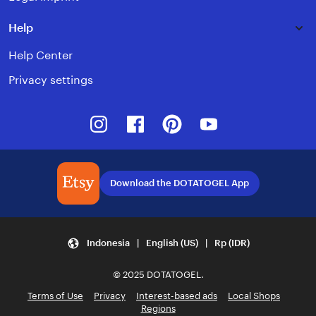
Help
Help Center
Privacy settings
Instagram
Facebook
Pinterest
Youtube
Download the DOTATOGEL App
Indonesia | English (US) | Rp (IDR)
© 2025 DOTATOGEL.
Terms of Use
Privacy
Interest-based ads
Local Shops
Regions