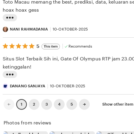
Toto Macau memang the best, prediksi, data, keluaran 
5
e
n
stars
hoax hoax gess
w
g
b
r
L
y
e
i
NANI RAHMADANIA
10-OKTOBER-2025
A
v
s
G
i
5
t
5
Recommends
This item
out
U
e
i
of
Situs Slot Terbaik Sih ini, Gate Of Olympus RTP jam 23.
5
S
w
n
stars
ketinggalan!
R
b
g
I
y
r
L
A
R
e
i
DANANG SANJAYA
10-OKTOBER-2025
D
I
v
s
I
C
i
t
Previous
Next
2
3
4
5
Show other ite
1
page
page
H
e
i
A
w
n
Photos from reviews
R
b
g