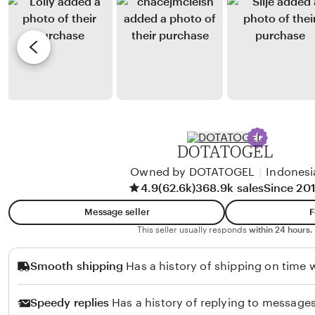
D
y
r
H
N
e
U
A
v
T
N
i
A
I
e
P
R
w
E
A
b
A
H
y
DOTATOGEL
M
D
A
Owned by DOTATOGEL
|
Indonesi
A
4.9
(62.6k)
368.9k sales
Since 20
D
N
A
A
Message seller
F
N
N
This seller usually responds
within 24 hours.
I
G
Smooth shipping
Has a history of shipping on time w
A
S
A
Speedy replies
Has a history of replying to messages
N