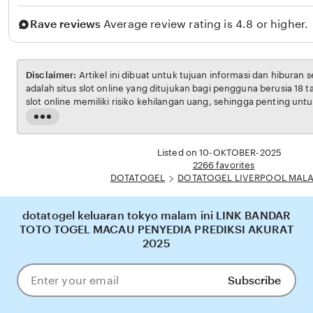
J
Rave reviews
Average review rating is 4.8 or higher.
A
Y
A
Disclaimer:
Artikel ini dibuat untuk tujuan informasi dan hiburan 
adalah situs slot online yang ditujukan bagi pengguna berusia 18 
slot online memiliki risiko kehilangan uang, sehingga penting unt
bertanggung jawab. Penulis tidak menganjurkan pembaca untuk b
Read
penghasilan utama. Semua kemenangan maupun kekalahan sep
the
pada faktor keberuntungan dan manajemen bermain dari masing-m
full
Listed on 10-OKTOBER-2025
description
2266 favorites
DOTATOGEL
DOTATOGEL LIVERPOOL MALA
dotatogel keluaran tokyo malam ini LINK BANDAR
TOTO TOGEL MACAU PENYEDIA PREDIKSI AKURAT
2025
Subscribe
Enter
your