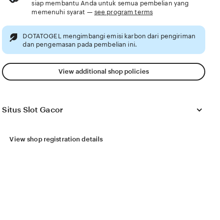
siap membantu Anda untuk semua pembelian yang
memenuhi syarat —
see program terms
DOTATOGEL mengimbangi emisi karbon dari pengiriman
dan pengemasan pada pembelian ini.
View additional shop policies
Situs Slot Gacor
View shop registration details