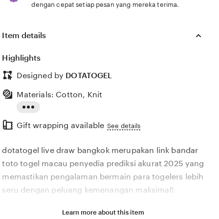
dengan cepat setiap pesan yang mereka terima.
Item details
Highlights
0)
Value (9)
Comfort (8)
Ease of use (2)
Condition (1)
Designed by
DOTATOGEL
Materials: Cotton, Knit
Read
Gift wrapping available
the
See details
full
dotatogel live draw bangkok merupakan link bandar
description
toto togel macau penyedia prediksi akurat 2025 yang
memastikan pengalaman bermain para togelers lebih
seru dengan peluang kemenangan maksimal!
Learn more about this item