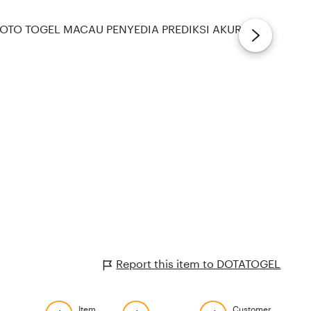
Report this item to DOTATOGEL
Item
Customer