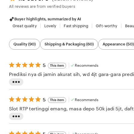
All reviews are from verified buyers
Buyer highlights, summarized by AI
Great quality
Lovely
Fast shipping
Gift-worthy
Beau
Filter
Quality (90)
Shipping & Packaging (60)
Appearance (50)
by
category
5
5
Recommends
This item
out
Prediksi nya di jamin akurat sih, wd 4jt gara-gara pre
of
5
stars
L
i
5
5
Recommends
This item
s
out
Slot RTP tertinggi emang, masa depo 50k jadi 5jt, daf
of
t
5
i
stars
L
n
i
5
g