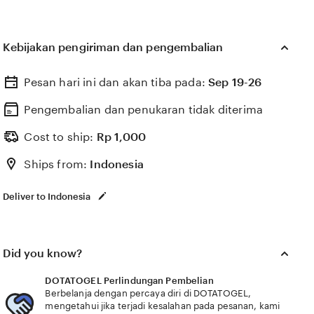
Kebijakan pengiriman dan pengembalian
Pesan hari ini dan akan tiba pada:
Sep 19-26
Pengembalian dan penukaran tidak diterima
Cost to ship:
Rp
1,000
Ships from:
Indonesia
Deliver to Indonesia
Did you know?
DOTATOGEL Perlindungan Pembelian
Berbelanja dengan percaya diri di DOTATOGEL,
mengetahui jika terjadi kesalahan pada pesanan, kami