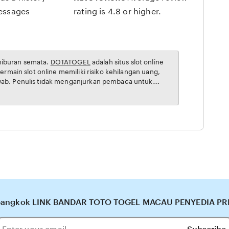
messages
rating is 4.8 or higher.
 hiburan semata.
DOTATOGEL
adalah situs slot online
ermain slot online memiliki risiko kehilangan uang,
wab. Penulis tidak menganjurkan pembaca untuk
menangan maupun kekalahan sepenuhnya bergantung
 masing-masing individu.
aw bangkok LINK BANDAR TOTO TOGEL MACAU PENYEDIA PR