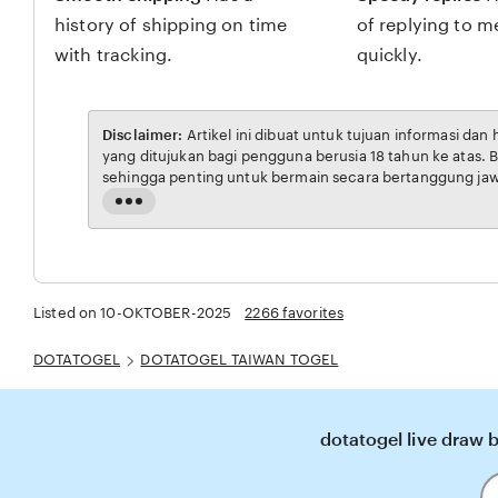
A
history of shipping on time
of replying to 
with tracking.
quickly.
Disclaimer:
Artikel ini dibuat untuk tujuan informasi dan
yang ditujukan bagi pengguna berusia 18 tahun ke atas. B
sehingga penting untuk bermain secara bertanggung ja
berjudi sebagai sumber penghasilan utama. Semua ke
Read
pada faktor keberuntungan dan manajemen bermain dari
the
full
description
Listed on 10-OKTOBER-2025
2266 favorites
DOTATOGEL
DOTATOGEL TAIWAN TOGEL
dotatogel live dr