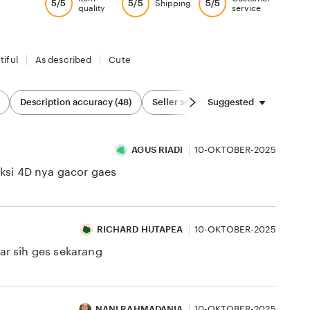
5/5
5/5
5/5
Shipping
quality
service
tiful
As described
Cute
Suggested
Description accuracy (48)
Seller service (19)
Sizing & Fit (1
AGUS RIADI
10-OKTOBER-2025
diksi 4D nya gacor gaes
RICHARD HUTAPEA
10-OKTOBER-2025
tar sih ges sekarang
NANI RAHMADANIA
10-OKTOBER-2025