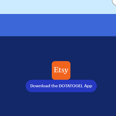
En
y
em
Download the DOTATOGEL App