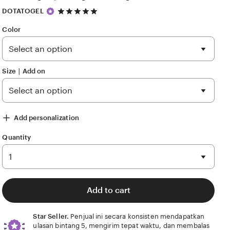
5
DOTATOGEL
out
of
Color
5
stars
Size ∣ Add on
Add personalization
Quantity
Add to cart
Star Seller.
Penjual ini secara konsisten mendapatkan
ulasan bintang 5, mengirim tepat waktu, dan membalas