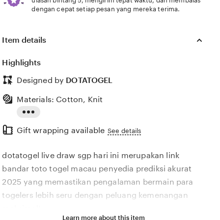
ulasan bintang 5, mengirim tepat waktu, dan membalas
dengan cepat setiap pesan yang mereka terima.
Item details
Highlights
0)
Value (9)
Comfort (8)
Ease of use (2)
Condition (1)
Designed by
DOTATOGEL
Materials: Cotton, Knit
Read
Gift wrapping available
the
See details
full
dotatogel live draw sgp hari ini merupakan link
description
bandar toto togel macau penyedia prediksi akurat
2025 yang memastikan pengalaman bermain para
togelers lebih seru dengan peluang kemenangan
maksimal!
Learn more about this item