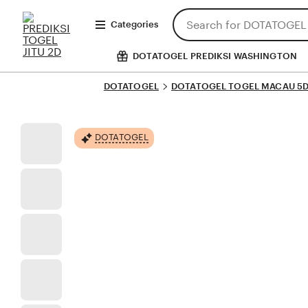
Skip
Search
DOTATOGEL
to
Categories
for
Content
items
or
DOTATOGEL PREDIKSI WASHINGTON
shops
DOTATOGEL
DOTATOGEL TOGEL MACAU 5D J
DOTATOGEL