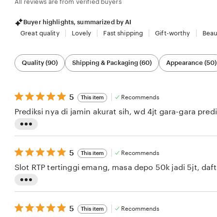
All reviews are from verified buyers
Buyer highlights, summarized by AI
Great quality
Lovely
Fast shipping
Gift-worthy
Beau
Filter
Quality (90)
Shipping & Packaging (60)
Appearance (50)
by
category
5
5
Recommends
This item
out
Prediksi nya di jamin akurat sih, wd 4jt gara-gara pre
of
5
stars
L
i
5
5
Recommends
This item
s
out
Slot RTP tertinggi emang, masa depo 50k jadi 5jt, daf
of
t
5
i
stars
L
n
i
5
g
5
Recommends
This item
s
out