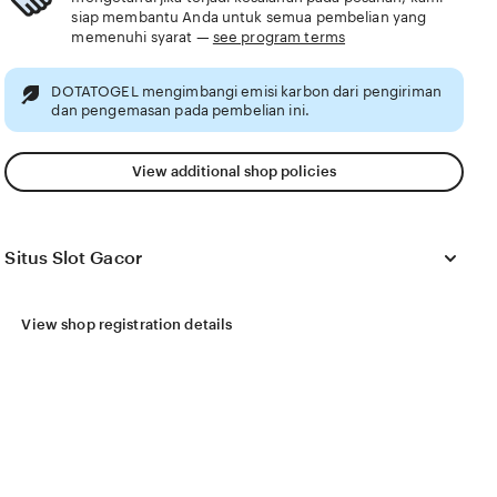
siap membantu Anda untuk semua pembelian yang
memenuhi syarat —
see program terms
DOTATOGEL mengimbangi emisi karbon dari pengiriman
dan pengemasan pada pembelian ini.
View additional shop policies
Situs Slot Gacor
View shop registration details