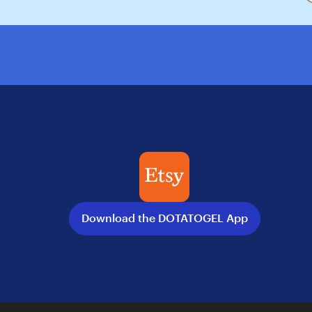
y
em
Download the DOTATOGEL App