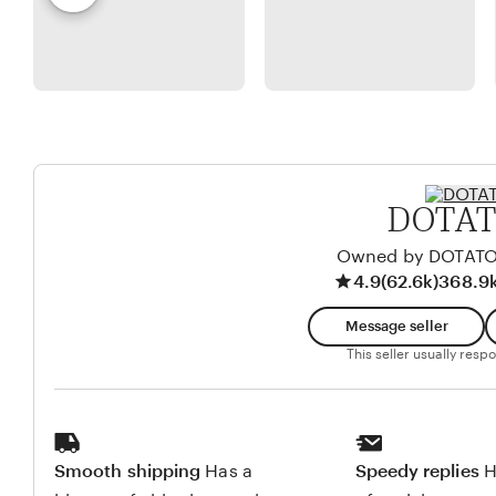
N
e
R
A
w
D
N
b
H
I
y
U
R
D
T
A
A
A
H
N
P
DOTA
M
A
E
A
N
Owned by DOTAT
A
D
4.9
(62.6k)
368.9k
G
A
S
Message seller
N
A
This seller usually res
I
N
A
J
A
Y
Smooth shipping
Has a
Speedy replies
H
A