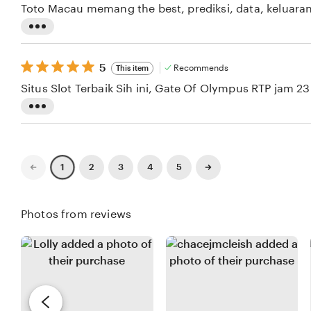
r
Toto Macau memang the best, prediksi, data, keluara
of
t
5
e
i
stars
L
v
n
i
i
5
g
5
Recommends
This item
s
out
e
r
Situs Slot Terbaik Sih ini, Gate Of Olympus RTP jam 
of
t
w
5
e
i
stars
L
b
v
n
i
y
i
g
s
A
e
Previous
Next
r
2
3
4
5
1
t
page
page
G
w
e
i
U
b
v
n
S
Photos from reviews
y
i
g
R
R
e
r
I
I
w
e
A
C
b
v
D
H
y
i
I
A