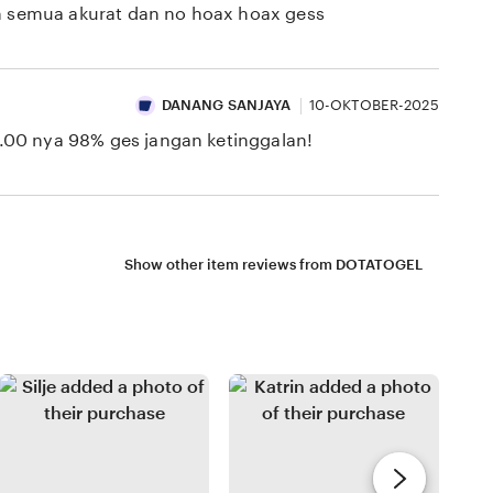
n semua akurat dan no hoax hoax gess
DANANG SANJAYA
10-OKTOBER-2025
23.00 nya 98% ges jangan ketinggalan!
Show other item reviews from DOTATOGEL