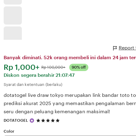
Report
Banyak diminati. 52k orang membeli ini dalam 24 jam ter
Harga:
Rp 1,000+
Normal:
Rp 100,000+
90% off
Diskon segera berahir
21:07:47
Syarat dan ketentuan (berlaku)
dotatogel live draw tokyo merupakan link bandar toto 
prediksi akurat 2025 yang memastikan pengalaman berma
seru dengan peluang kemenangan maksimal!
5
DOTATOGEL
out
of
Color
5