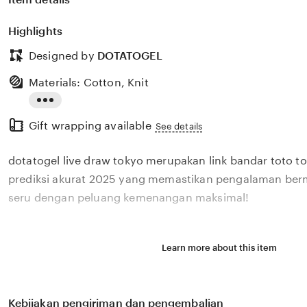
Highlights
Designed by
DOTATOGEL
Materials: Cotton, Knit
Read
Gift wrapping available
the
See details
full
dotatogel live draw tokyo merupakan link bandar toto 
description
prediksi akurat 2025 yang memastikan pengalaman berma
seru dengan peluang kemenangan maksimal!
Learn more about this item
Kebijakan pengiriman dan pengembalian