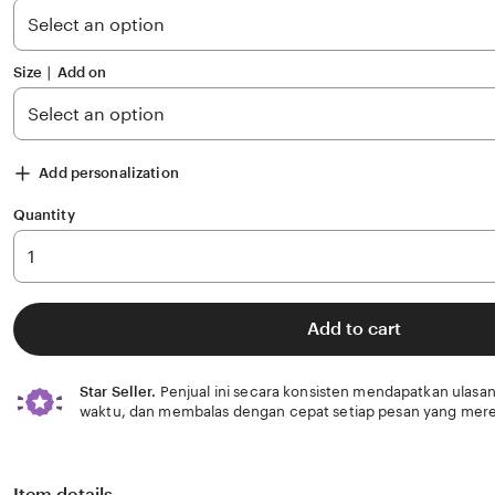
stars
Size ∣ Add on
Add personalization
Quantity
Add to cart
Star Seller.
Penjual ini secara konsisten mendapatkan ulasan
waktu, dan membalas dengan cepat setiap pesan yang mere
Item details