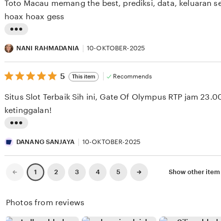
Toto Macau memang the best, prediksi, data, keluaran 
5
e
n
stars
hoax hoax gess
w
g
b
r
L
y
e
i
NANI RAHMADANIA
10-OKTOBER-2025
A
v
s
G
i
5
t
5
Recommends
This item
out
U
e
i
of
Situs Slot Terbaik Sih ini, Gate Of Olympus RTP jam 23.
5
S
w
n
stars
ketinggalan!
R
b
g
I
y
r
L
A
R
e
i
DANANG SANJAYA
10-OKTOBER-2025
D
I
v
s
I
C
i
t
Previous
Next
2
3
4
5
Show other ite
1
page
page
H
e
i
A
w
n
Photos from reviews
R
b
g