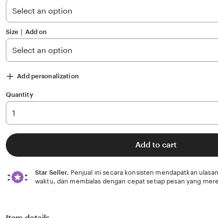
stars
Size ∣ Add on
Add personalization
Quantity
Add to cart
Star Seller.
Penjual ini secara konsisten mendapatkan ulasan
waktu, dan membalas dengan cepat setiap pesan yang mere
Item details