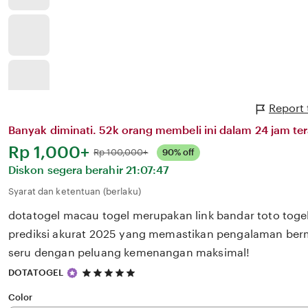
Report
Banyak diminati. 52k orang membeli ini dalam 24 jam ter
Harga:
Rp 1,000+
Normal:
Rp 100,000+
90% off
Diskon segera berahir
21:07:47
Syarat dan ketentuan (berlaku)
dotatogel macau togel merupakan link bandar toto tog
prediksi akurat 2025 yang memastikan pengalaman berma
seru dengan peluang kemenangan maksimal!
5
DOTATOGEL
out
of
Color
5