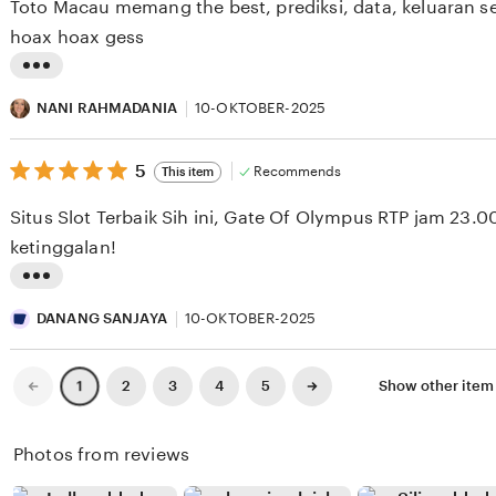
Toto Macau memang the best, prediksi, data, keluaran 
5
e
n
stars
hoax hoax gess
w
g
b
r
L
y
e
i
NANI RAHMADANIA
10-OKTOBER-2025
A
v
s
G
i
5
t
5
Recommends
This item
out
U
e
i
of
Situs Slot Terbaik Sih ini, Gate Of Olympus RTP jam 23.
5
S
w
n
stars
ketinggalan!
R
b
g
I
y
r
L
A
R
e
i
DANANG SANJAYA
10-OKTOBER-2025
D
I
v
s
I
C
i
t
Previous
Next
2
3
4
5
Show other ite
1
page
page
H
e
i
A
w
n
Photos from reviews
R
b
g