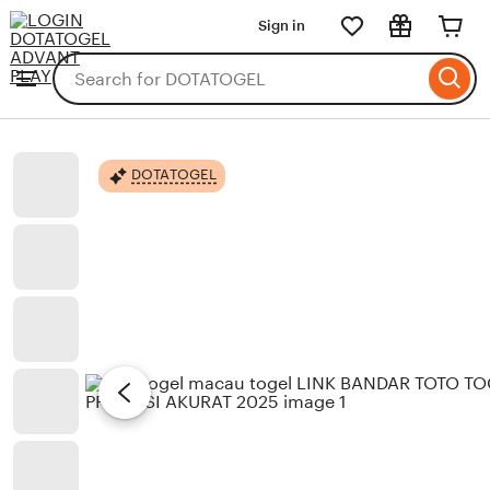
DOTATOGEL
Sign in
Skip
to
Search
Browse
ontent
for
items
or
shops
DOTATOGEL