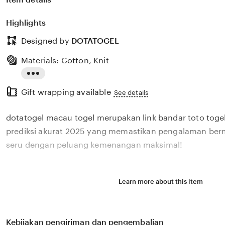
Highlights
Designed by
DOTATOGEL
Materials: Cotton, Knit
Read
Gift wrapping available
the
See details
full
dotatogel macau togel merupakan link bandar toto tog
description
prediksi akurat 2025 yang memastikan pengalaman berma
seru dengan peluang kemenangan maksimal!
Learn more about this item
Kebijakan pengiriman dan pengembalian