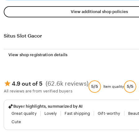
View additional shop policies
Situs Slot Gacor
View shop registration details
(62.6k reviews)
4.9 out of 5
5/5
5/5
Item quality
All reviews are from verified buyers
Buyer highlights, summarized by AI
Great quality
Lovely
Fast shipping
Gift-worthy
Beaut
Cute