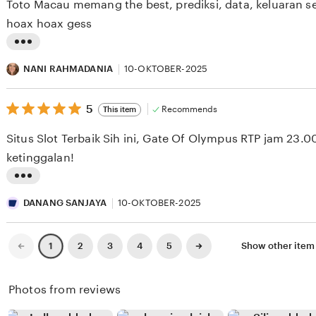
Toto Macau memang the best, prediksi, data, keluaran 
5
e
n
stars
hoax hoax gess
w
g
b
r
L
y
e
i
NANI RAHMADANIA
10-OKTOBER-2025
A
v
s
G
i
5
t
5
Recommends
This item
out
U
e
i
of
Situs Slot Terbaik Sih ini, Gate Of Olympus RTP jam 23.
5
S
w
n
stars
ketinggalan!
R
b
g
I
y
r
L
A
R
e
i
DANANG SANJAYA
10-OKTOBER-2025
D
I
v
s
I
C
i
t
Previous
Next
2
3
4
5
Show other ite
1
page
page
H
e
i
A
w
n
Photos from reviews
R
b
g