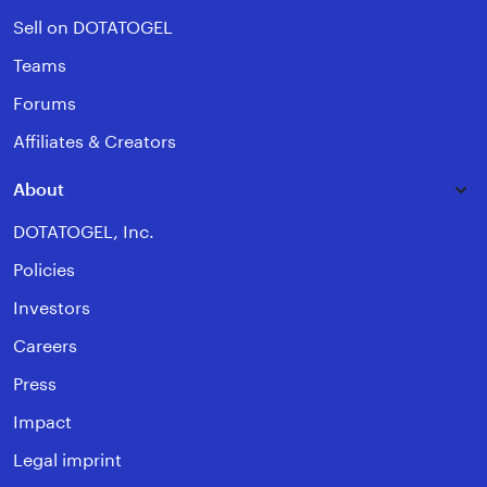
Sell on DOTATOGEL
Teams
Forums
Affiliates & Creators
About
DOTATOGEL, Inc.
Policies
Investors
Careers
Press
Impact
Legal imprint