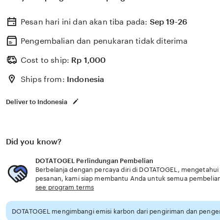
Pesan hari ini dan akan tiba pada:
Sep 19-26
Pengembalian dan penukaran tidak diterima
Cost to ship:
Rp
1,000
Ships from:
Indonesia
Deliver to Indonesia
Did you know?
DOTATOGEL Perlindungan Pembelian
Berbelanja dengan percaya diri di DOTATOGEL, mengetahui j
pesanan, kami siap membantu Anda untuk semua pembelia
see program terms
DOTATOGEL mengimbangi emisi karbon dari pengiriman dan pengem