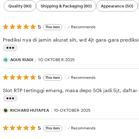
Filter
Quality (90)
Shipping & Packaging (60)
Appearance (50)
by
category
5
5
Recommends
This item
out
of
Prediksi nya di jamin akurat sih, wd 4jt gara-gara predik
5
stars
L
i
AGUS RIADI
10-OKTOBER-2025
s
5
t
5
Recommends
This item
out
i
of
Slot RTP tertinggi emang, masa depo 50k jadi 5jt, daftar
5
n
stars
g
L
r
i
RICHARD HUTAPEA
10-OKTOBER-2025
e
s
v
5
t
5
Recommends
This item
out
i
i
of