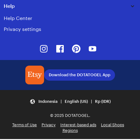
Help
Help Center
Privacy settings
Instagram
Facebook
Pinterest
Youtube
Download the DOTATOGEL App
Indonesia | English (US) | Rp (IDR)
© 2025 DOTATOGEL.
Terms of Use
Privacy
Interest-based ads
Local Shops
Regions