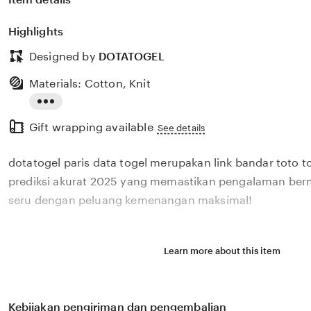
Highlights
Designed by
DOTATOGEL
Materials: Cotton, Knit
Read
Gift wrapping available
the
See details
full
dotatogel paris data togel merupakan link bandar toto 
description
prediksi akurat 2025 yang memastikan pengalaman berma
seru dengan peluang kemenangan maksimal!
Learn more about this item
Kebijakan pengiriman dan pengembalian