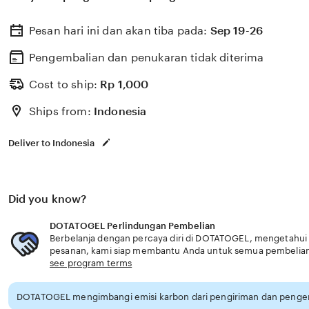
Pesan hari ini dan akan tiba pada:
Sep 19-26
Pengembalian dan penukaran tidak diterima
Cost to ship:
Rp
1,000
Ships from:
Indonesia
Deliver to Indonesia
Did you know?
DOTATOGEL Perlindungan Pembelian
Berbelanja dengan percaya diri di DOTATOGEL, mengetahui j
pesanan, kami siap membantu Anda untuk semua pembelia
see program terms
DOTATOGEL mengimbangi emisi karbon dari pengiriman dan pengem