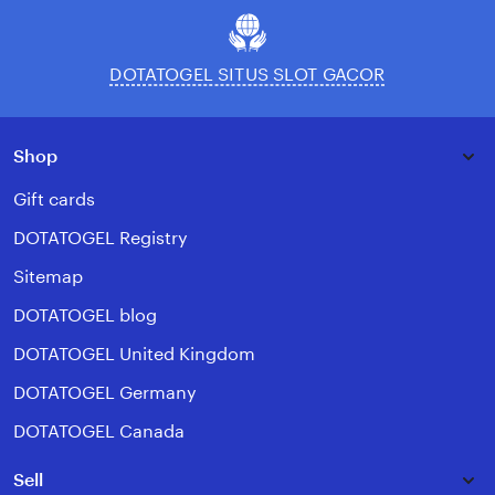
DOTATOGEL SITUS SLOT GACOR
Shop
Gift cards
DOTATOGEL Registry
Sitemap
DOTATOGEL blog
DOTATOGEL United Kingdom
DOTATOGEL Germany
DOTATOGEL Canada
Sell