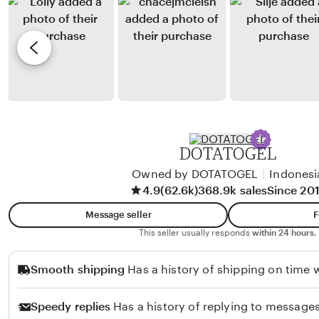
D
y
r
H
N
e
U
A
v
T
N
i
A
I
e
P
R
w
E
A
b
A
H
y
DOTATOGEL
M
D
A
Owned by DOTATOGEL
|
Indonesi
A
4.9
(62.6k)
368.9k sales
Since 20
D
N
A
A
Message seller
F
N
N
This seller usually responds
within 24 hours.
I
G
Smooth shipping
Has a history of shipping on time w
A
S
A
Speedy replies
Has a history of replying to messages
N