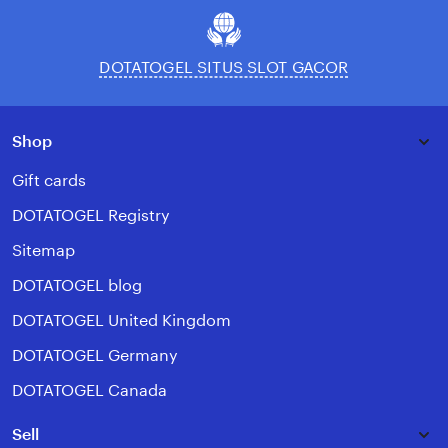
DOTATOGEL SITUS SLOT GACOR
Shop
Gift cards
DOTATOGEL Registry
Sitemap
DOTATOGEL blog
DOTATOGEL United Kingdom
DOTATOGEL Germany
DOTATOGEL Canada
Sell