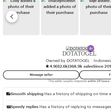
D
y
r
H
N
e
U
A
v
T
N
i
A
I
e
P
R
w
E
A
b
A
H
y
DOTATOGEL
M
D
A
Owned by DOTATOGEL
|
Indonesi
A
4.9
(62.6k)
368.9k sales
Since 20
D
N
A
A
Message seller
F
N
N
This seller usually responds
within 24 hours.
I
G
Smooth shipping
Has a history of shipping on time w
A
S
A
Speedy replies
Has a history of replying to messages
N