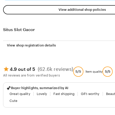
View additional shop policies
Situs Slot Gacor
View shop registration details
(62.6k reviews)
4.9 out of 5
5/5
5/5
Item quality
All reviews are from verified buyers
Buyer highlights, summarized by AI
Great quality
Lovely
Fast shipping
Gift-worthy
Beaut
Cute