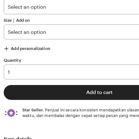
stars
Size ∣ Add on
Add personalization
Quantity
Add to cart
Star Seller.
Penjual ini secara konsisten mendapatkan ulasan
waktu, dan membalas dengan cepat setiap pesan yang mere
Item details