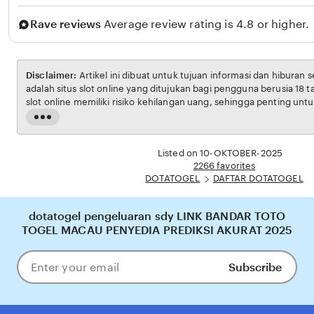
J
Rave reviews
Average review rating is 4.8 or higher.
A
Y
A
Disclaimer:
Artikel ini dibuat untuk tujuan informasi dan hiburan 
adalah situs slot online yang ditujukan bagi pengguna berusia 18 
slot online memiliki risiko kehilangan uang, sehingga penting unt
bertanggung jawab. Penulis tidak menganjurkan pembaca untuk b
Read
penghasilan utama. Semua kemenangan maupun kekalahan sep
the
pada faktor keberuntungan dan manajemen bermain dari masing-m
full
Listed on 10-OKTOBER-2025
description
2266 favorites
DOTATOGEL
DAFTAR DOTATOGEL
dotatogel pengeluaran sdy LINK BANDAR TOTO
TOGEL MACAU PENYEDIA PREDIKSI AKURAT 2025
Subscribe
Enter
your
email