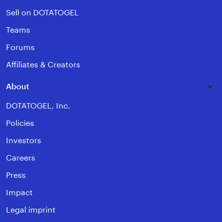
Sell on DOTATOGEL
Teams
Forums
Affiliates & Creators
About
DOTATOGEL, Inc.
Policies
Investors
Careers
Press
Impact
Legal imprint