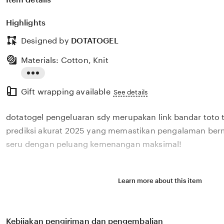
Highlights
Designed by
DOTATOGEL
Materials: Cotton, Knit
Read
Gift wrapping available
the
See details
full
dotatogel pengeluaran sdy merupakan link bandar toto
description
prediksi akurat 2025 yang memastikan pengalaman berma
seru dengan peluang kemenangan maksimal!
Learn more about this item
Kebijakan pengiriman dan pengembalian