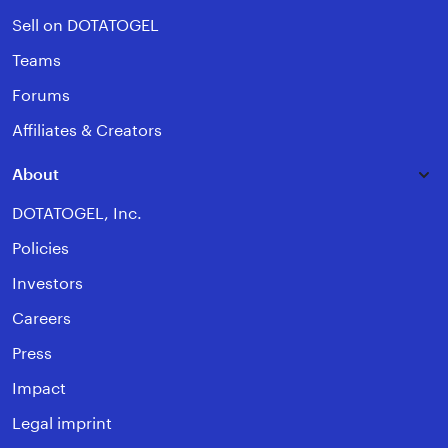
Sell on DOTATOGEL
Teams
Forums
Affiliates & Creators
About
DOTATOGEL, Inc.
Policies
Investors
Careers
Press
Impact
Legal imprint