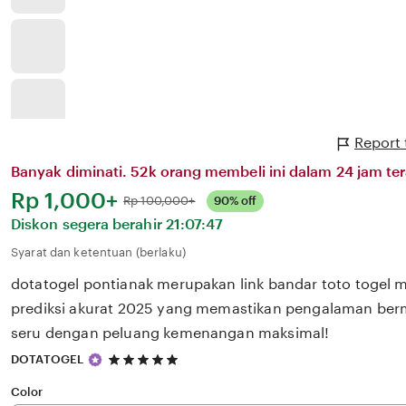
Report
Banyak diminati. 52k orang membeli ini dalam 24 jam ter
Harga:
Rp 1,000+
Normal:
Rp 100,000+
90% off
Diskon segera berahir
21:07:47
Syarat dan ketentuan (berlaku)
dotatogel pontianak merupakan link bandar toto togel
prediksi akurat 2025 yang memastikan pengalaman berma
seru dengan peluang kemenangan maksimal!
5
DOTATOGEL
out
of
Color
5