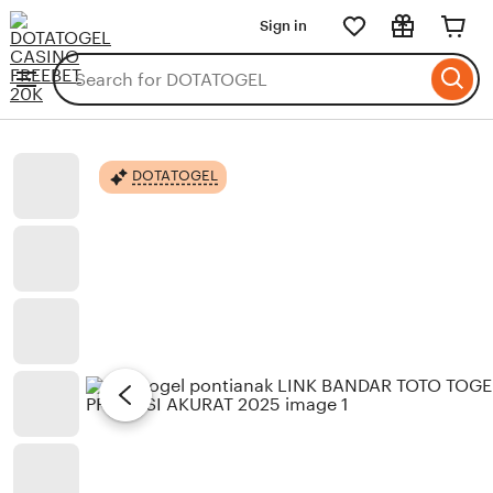
DOTATOGEL
Sign in
Skip
to
Search
Browse
ontent
for
items
or
shops
DOTATOGEL