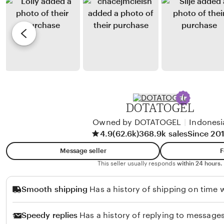
D
y
r
H
N
e
U
A
v
T
N
i
A
I
e
P
R
w
E
A
b
A
H
y
DOTATOGEL
M
D
A
Owned by DOTATOGEL
|
Indonesi
A
4.9
(62.6k)
368.9k sales
Since 20
D
N
A
A
Message seller
F
N
N
This seller usually responds
within 24 hours.
I
G
Smooth shipping
Has a history of shipping on time w
A
S
A
Speedy replies
Has a history of replying to messages
N