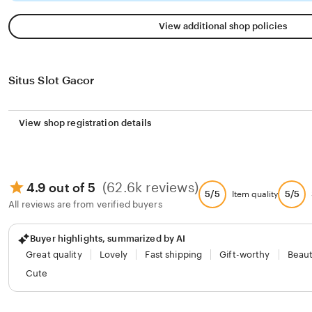
View additional shop policies
Situs Slot Gacor
View shop registration details
(62.6k reviews)
4.9 out of 5
5/5
5/5
Item quality
All reviews are from verified buyers
Buyer highlights, summarized by AI
Great quality
Lovely
Fast shipping
Gift-worthy
Beaut
Cute