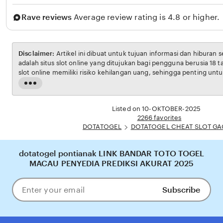
J
Rave reviews
Average review rating is 4.8 or higher.
A
Y
A
Disclaimer:
Artikel ini dibuat untuk tujuan informasi dan hiburan 
adalah situs slot online yang ditujukan bagi pengguna berusia 18 
slot online memiliki risiko kehilangan uang, sehingga penting unt
bertanggung jawab. Penulis tidak menganjurkan pembaca untuk b
Read
penghasilan utama. Semua kemenangan maupun kekalahan sep
the
pada faktor keberuntungan dan manajemen bermain dari masing-m
full
Listed on 10-OKTOBER-2025
description
2266 favorites
DOTATOGEL
DOTATOGEL CHEAT SLOT G
dotatogel pontianak LINK BANDAR TOTO TOGEL
MACAU PENYEDIA PREDIKSI AKURAT 2025
Subscribe
Enter
your
email