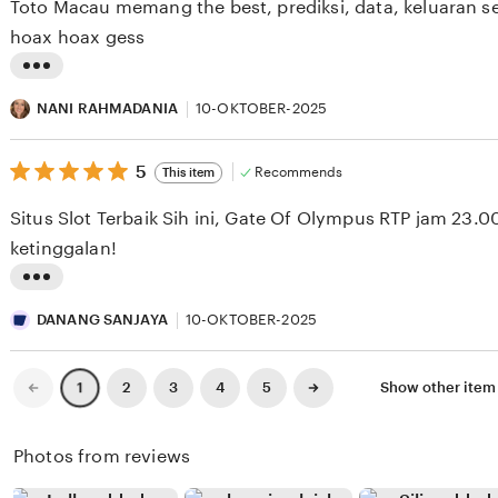
Toto Macau memang the best, prediksi, data, keluaran 
5
e
n
stars
hoax hoax gess
w
g
b
r
L
y
e
i
NANI RAHMADANIA
10-OKTOBER-2025
A
v
s
G
i
5
t
5
Recommends
This item
out
U
e
i
of
Situs Slot Terbaik Sih ini, Gate Of Olympus RTP jam 23.
5
S
w
n
stars
ketinggalan!
R
b
g
I
y
r
L
A
R
e
i
DANANG SANJAYA
10-OKTOBER-2025
D
I
v
s
I
C
i
t
Previous
Next
2
3
4
5
Show other ite
1
page
page
H
e
i
A
w
n
Photos from reviews
R
b
g