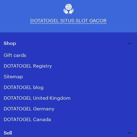
DOTATOGEL SITUS SLOT GACOR
Shop
Gift cards
DOTATOGEL Registry
Sitemap
DOTATOGEL blog
DOTATOGEL United Kingdom
DOTATOGEL Germany
DOTATOGEL Canada
Sell