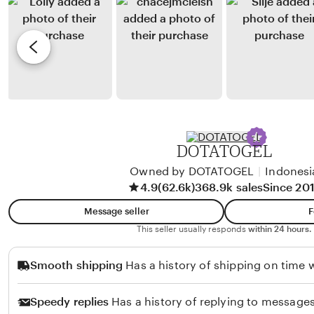
D
y
r
H
N
e
U
A
v
T
N
i
A
I
e
P
R
w
E
A
b
A
H
y
DOTATOGEL
M
D
A
Owned by DOTATOGEL
|
Indonesi
A
4.9
(62.6k)
368.9k sales
Since 20
D
N
A
A
Message seller
F
N
N
This seller usually responds
within 24 hours.
I
G
Smooth shipping
Has a history of shipping on time w
A
S
A
Speedy replies
Has a history of replying to messages
N