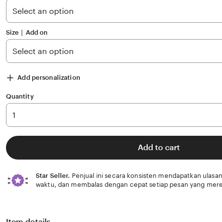
stars
Size ∣ Add on
Add personalization
Quantity
Add to cart
Star Seller.
Penjual ini secara konsisten mendapatkan ulasan
waktu, dan membalas dengan cepat setiap pesan yang mere
Item details