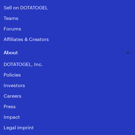
Sell on DOTATOGEL
Teams
Forums
Affiliates & Creators
About
DOTATOGEL, Inc.
Policies
Investors
Careers
Press
Impact
Legal imprint