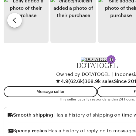
D
y
r
H
N
e
U
A
v
T
N
i
A
I
e
P
R
w
E
A
b
A
H
y
DOTATOGEL
M
D
A
Owned by DOTATOGEL
|
Indonesi
A
4.9
(62.6k)
368.9k sales
Since 20
D
N
A
A
Message seller
F
N
N
This seller usually responds
within 24 hours.
I
G
Smooth shipping
Has a history of shipping on time w
A
S
A
Speedy replies
Has a history of replying to messages
N