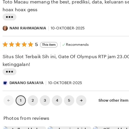
Toto Macau memang the best, prediksi, data, keluaran 
5
e
n
stars
hoax hoax gess
w
g
b
r
L
y
e
i
NANI RAHMADANIA
10-OKTOBER-2025
A
v
s
G
i
5
t
5
Recommends
This item
out
U
e
i
of
Situs Slot Terbaik Sih ini, Gate Of Olympus RTP jam 23.
5
S
w
n
stars
ketinggalan!
R
b
g
I
y
r
L
A
R
e
i
DANANG SANJAYA
10-OKTOBER-2025
D
I
v
s
I
C
i
t
Previous
Next
2
3
4
5
Show other ite
1
page
page
H
e
i
A
w
n
Photos from reviews
R
b
g