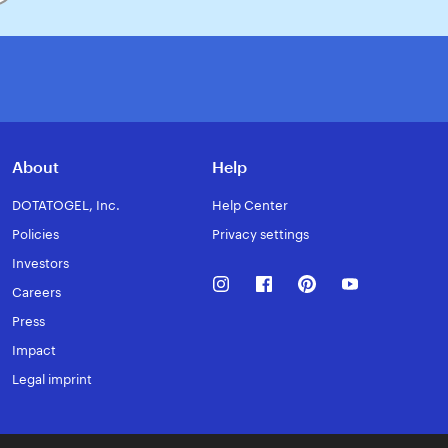
About
Help
DOTATOGEL, Inc.
Help Center
Policies
Privacy settings
Investors
Instagram
Facebook
Pinterest
Youtube
Careers
Press
Impact
Legal imprint