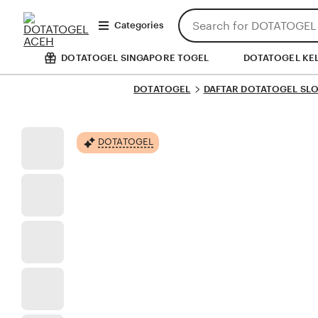
Skip
Search
DOTATOGEL
to
Categories
for
Content
items
or
DOTATOGEL SINGAPORE TOGEL
DOTATOGEL KE
shops
DOTATOGEL
DAFTAR DOTATOGEL SL
DOTATOGEL