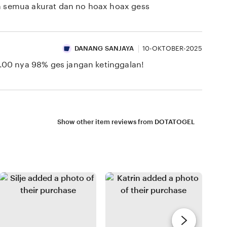
n semua akurat dan no hoax hoax gess
DANANG SANJAYA
10-OKTOBER-2025
23.00 nya 98% ges jangan ketinggalan!
Show other item reviews from DOTATOGEL