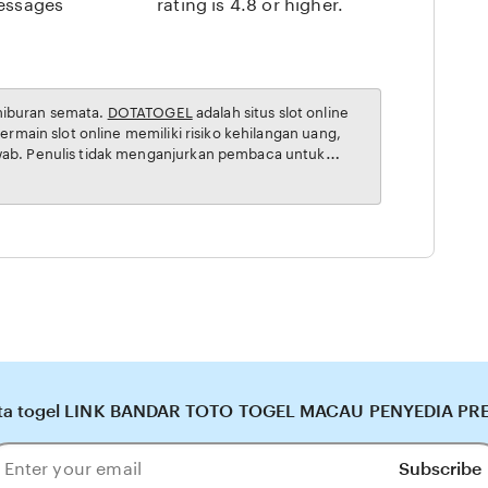
messages
rating is 4.8 or higher.
 hiburan semata.
DOTATOGEL
adalah situs slot online
ermain slot online memiliki risiko kehilangan uang,
wab. Penulis tidak menganjurkan pembaca untuk
menangan maupun kekalahan sepenuhnya bergantung
 masing-masing individu.
data togel LINK BANDAR TOTO TOGEL MACAU PENYEDIA PR
Subscribe
ter