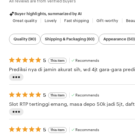
All reviews are from verified buyers
Buyer highlights, summarized by AI
Great quality
Lovely
Fast shipping
Gift-worthy
Beau
Filter
Quality (90)
Shipping & Packaging (60)
Appearance (50)
by
category
5
5
Recommends
This item
out
Prediksi nya di jamin akurat sih, wd 4jt gara-gara pre
of
5
stars
L
i
5
5
Recommends
This item
s
out
Slot RTP tertinggi emang, masa depo 50k jadi 5jt, daf
of
t
5
i
stars
L
n
i
5
g
5
Recommends
This item
s
out