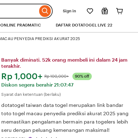
Sign in
 ONLINE PRAGMATIC
DAFTAR DOTATOGEL LIVE 22
L MACAU PENYEDIA PREDIKSI AKURAT 2025
Banyak diminati. 52k orang membeli ini dalam 24 jam
terakhir.
Harga:
Rp 1,000+
Normal:
Rp 100,000+
90% off
Diskon segera berahir
21:07:47
Syarat dan ketentuan (berlaku)
dotatogel taiwan data togel merupakan link bandar
toto togel macau penyedia prediksi akurat 2025 yang
memastikan pengalaman bermain para togelers lebih
seru dengan peluang kemenangan maksimal!