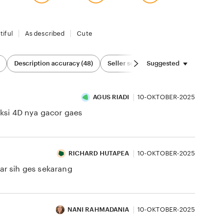
tiful
As described
Cute
Suggested
Description accuracy (48)
Seller service (19)
Sizing & Fit (1
AGUS RIADI
10-OKTOBER-2025
diksi 4D nya gacor gaes
RICHARD HUTAPEA
10-OKTOBER-2025
tar sih ges sekarang
NANI RAHMADANIA
10-OKTOBER-2025