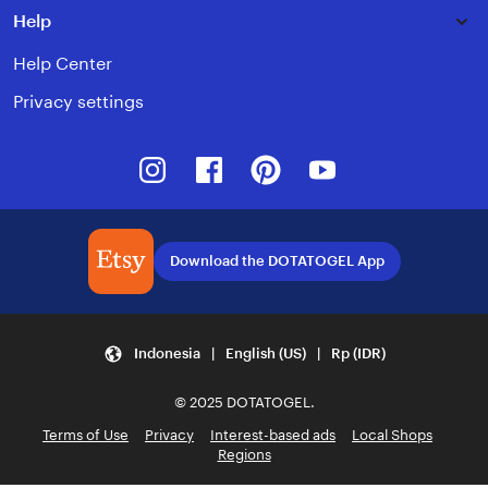
Help
Help Center
Privacy settings
Instagram
Facebook
Pinterest
Youtube
Download the DOTATOGEL App
Indonesia | English (US) | Rp (IDR)
© 2025 DOTATOGEL.
Terms of Use
Privacy
Interest-based ads
Local Shops
Regions