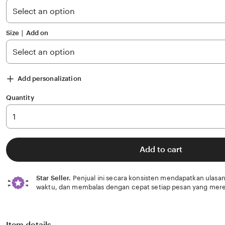
stars
Size ∣ Add on
Add personalization
Quantity
Add to cart
Star Seller.
Penjual ini secara konsisten mendapatkan ulasan
waktu, dan membalas dengan cepat setiap pesan yang mere
Item details