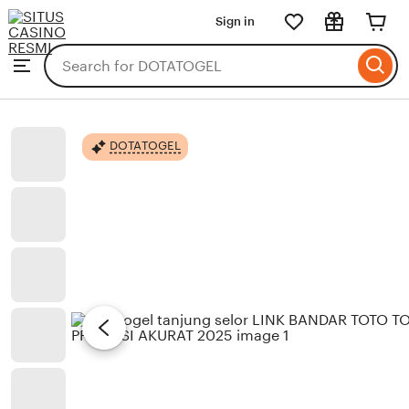
DOTATOGEL
Sign in
Skip
to
Search
Browse
ontent
for
items
or
shops
DOTATOGEL