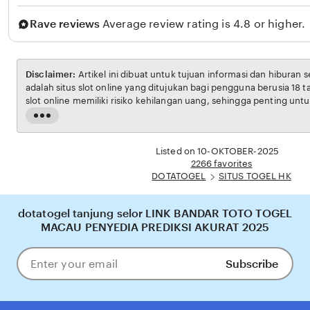
J
Rave reviews
Average review rating is 4.8 or higher.
A
Y
A
Disclaimer:
Artikel ini dibuat untuk tujuan informasi dan hiburan 
adalah situs slot online yang ditujukan bagi pengguna berusia 18 
slot online memiliki risiko kehilangan uang, sehingga penting unt
bertanggung jawab. Penulis tidak menganjurkan pembaca untuk b
Read
penghasilan utama. Semua kemenangan maupun kekalahan sep
the
pada faktor keberuntungan dan manajemen bermain dari masing-m
full
Listed on 10-OKTOBER-2025
description
2266 favorites
DOTATOGEL
SITUS TOGEL HK
dotatogel tanjung selor LINK BANDAR TOTO TOGEL
MACAU PENYEDIA PREDIKSI AKURAT 2025
Subscribe
Enter
your
email