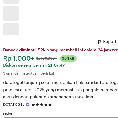
Report
Banyak diminati. 52k orang membeli ini dalam 24 jam ter
Harga:
Rp 1,000+
Normal:
Rp 100,000+
90% off
Diskon segera berahir
21:07:47
Syarat dan ketentuan (berlaku)
dotatogel tanjung selor merupakan link bandar toto to
prediksi akurat 2025 yang memastikan pengalaman berma
seru dengan peluang kemenangan maksimal!
5
DOTATOGEL
out
of
Color
5