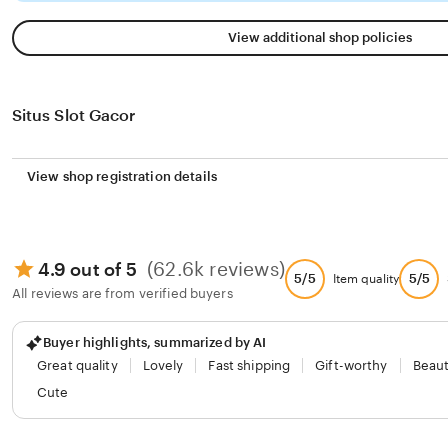
View additional shop policies
Situs Slot Gacor
View shop registration details
(62.6k reviews)
4.9 out of 5
5/5
5/5
Item quality
All reviews are from verified buyers
Buyer highlights, summarized by AI
Great quality
Lovely
Fast shipping
Gift-worthy
Beaut
Cute