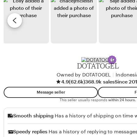
D
y
r
H
N
e
U
A
v
T
N
i
A
I
e
P
R
w
E
A
b
A
H
y
DOTATOGEL
M
D
A
Owned by DOTATOGEL
|
Indonesi
A
4.9
(62.6k)
368.9k sales
Since 20
D
N
A
A
Message seller
F
N
N
This seller usually responds
within 24 hours.
I
G
Smooth shipping
Has a history of shipping on time w
A
S
A
Speedy replies
Has a history of replying to messages
N