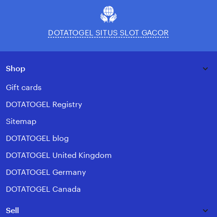
DOTATOGEL SITUS SLOT GACOR
Shop
Gift cards
DOTATOGEL Registry
Sitemap
DOTATOGEL blog
DOTATOGEL United Kingdom
DOTATOGEL Germany
DOTATOGEL Canada
Sell