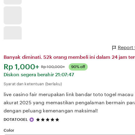
Report
Banyak diminati. 52k orang membeli ini dalam 24 jam ter
Harga:
Rp 1,000+
Normal:
Rp 100,000+
90% off
Diskon segera berahir
21:07:47
Syarat dan ketentuan (berlaku)
live casino fair merupakan link bandar toto togel macau
akurat 2025 yang memastikan pengalaman bermain para 
dengan peluang kemenangan maksimal!
5
DOTATOGEL
out
of
Color
5