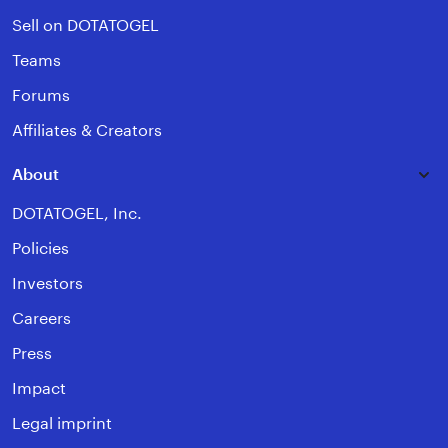
Sell on DOTATOGEL
Teams
Forums
Affiliates & Creators
About
DOTATOGEL, Inc.
Policies
Investors
Careers
Press
Impact
Legal imprint