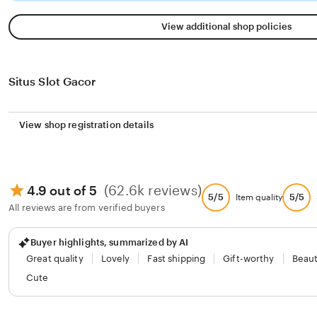
View additional shop policies
Situs Slot Gacor
View shop registration details
(62.6k reviews)
4.9 out of 5
5/5
5/5
Item quality
All reviews are from verified buyers
Buyer highlights, summarized by AI
Great quality
Lovely
Fast shipping
Gift-worthy
Beaut
Cute