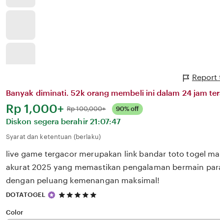
Report
Banyak diminati. 52k orang membeli ini dalam 24 jam ter
Harga:
Rp 1,000+
Normal:
Rp 100,000+
90% off
Diskon segera berahir
21:07:47
Syarat dan ketentuan (berlaku)
live game tergacor merupakan link bandar toto togel ma
akurat 2025 yang memastikan pengalaman bermain para 
dengan peluang kemenangan maksimal!
5
DOTATOGEL
out
of
Color
5