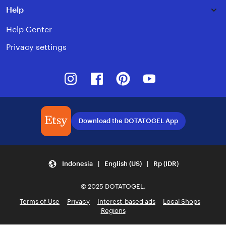
Help
Help Center
Privacy settings
Instagram
Facebook
Pinterest
Youtube
Download the DOTATOGEL App
Indonesia | English (US) | Rp (IDR)
© 2025 DOTATOGEL.
Terms of Use
Privacy
Interest-based ads
Local Shops
Regions