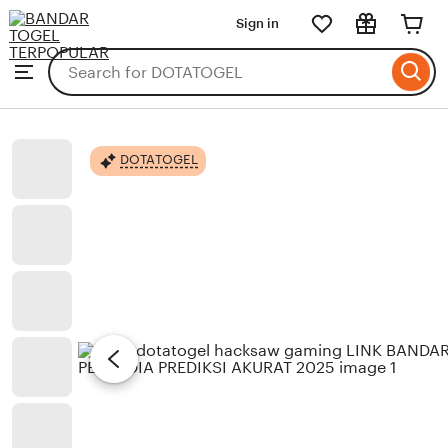
DOTATOGEL
Sign in
Skip
to
Search
Browse
ontent
for
items
or
shops
DOTATOGEL