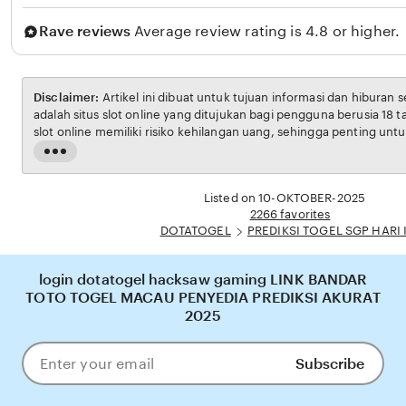
J
Rave reviews
Average review rating is 4.8 or higher.
A
Y
A
Disclaimer:
Artikel ini dibuat untuk tujuan informasi dan hiburan 
adalah situs slot online yang ditujukan bagi pengguna berusia 18 
slot online memiliki risiko kehilangan uang, sehingga penting unt
bertanggung jawab. Penulis tidak menganjurkan pembaca untuk b
Read
penghasilan utama. Semua kemenangan maupun kekalahan sep
the
pada faktor keberuntungan dan manajemen bermain dari masing-m
full
Listed on 10-OKTOBER-2025
description
2266 favorites
DOTATOGEL
PREDIKSI TOGEL SGP HARI 
login dotatogel hacksaw gaming LINK BANDAR
TOTO TOGEL MACAU PENYEDIA PREDIKSI AKURAT
2025
Subscribe
Enter
your