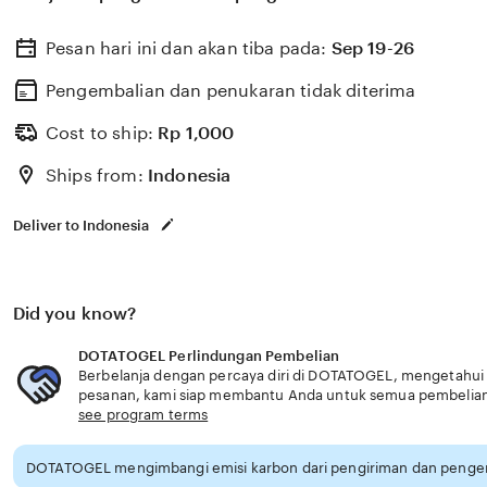
Pesan hari ini dan akan tiba pada:
Sep 19-26
Pengembalian dan penukaran tidak diterima
Cost to ship:
Rp
1,000
Ships from:
Indonesia
Deliver to Indonesia
Did you know?
DOTATOGEL Perlindungan Pembelian
Berbelanja dengan percaya diri di DOTATOGEL, mengetahui j
pesanan, kami siap membantu Anda untuk semua pembelia
see program terms
DOTATOGEL mengimbangi emisi karbon dari pengiriman dan pengem