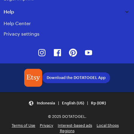
Help
Help Center
Privacy settings
Instagram
Facebook
Pinterest
Youtube
Download the DOTATOGEL App
Indonesia | English (US) | Rp (IDR)
© 2025 DOTATOGEL.
Terms of Use
Privacy
Interest-based ads
Local Shops
Regions