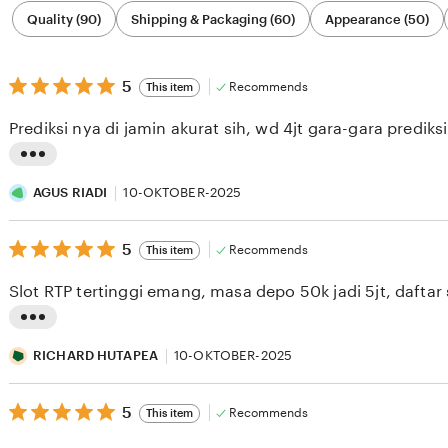
Filter
Quality (90)
Shipping & Packaging (60)
Appearance (50)
by
category
5
5
Recommends
This item
out
of
Prediksi nya di jamin akurat sih, wd 4jt gara-gara predik
5
stars
L
i
AGUS RIADI
10-OKTOBER-2025
s
5
t
5
Recommends
This item
out
i
of
Slot RTP tertinggi emang, masa depo 50k jadi 5jt, daftar
5
n
stars
g
L
r
i
RICHARD HUTAPEA
10-OKTOBER-2025
e
s
v
5
t
5
Recommends
This item
out
i
i
of