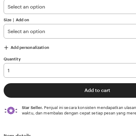
stars
Size ∣ Add on
Add personalization
Quantity
Add to cart
Star Seller.
Penjual ini secara konsisten mendapatkan ulasan
waktu, dan membalas dengan cepat setiap pesan yang mere
Item details