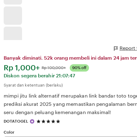
Report
Banyak diminati. 52k orang membeli ini dalam 24 jam ter
Harga:
Rp 1,000+
Normal:
Rp 100,000+
90% off
Diskon segera berahir
21:07:47
Syarat dan ketentuan (berlaku)
mimpi jitu link alternatif merupakan link bandar toto t
prediksi akurat 2025 yang memastikan pengalaman berma
seru dengan peluang kemenangan maksimal!
5
DOTATOGEL
out
of
Color
5