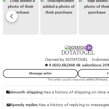
D
y
r
H
N
e
U
A
v
T
N
i
A
I
e
P
R
w
E
A
b
A
H
y
DOTATOGEL
M
D
A
Owned by DOTATOGEL
|
Indonesi
A
4.9
(62.6k)
368.9k sales
Since 20
D
N
A
A
Message seller
F
N
N
This seller usually responds
within 24 hours.
I
G
Smooth shipping
Has a history of shipping on time w
A
S
A
Speedy replies
Has a history of replying to messages
N