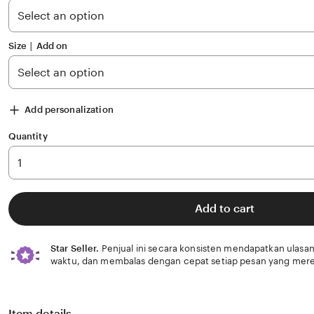
stars
Size ∣ Add on
Add personalization
Quantity
Add to cart
Star Seller.
Penjual ini secara konsisten mendapatkan ulasan
waktu, dan membalas dengan cepat setiap pesan yang mere
Item details