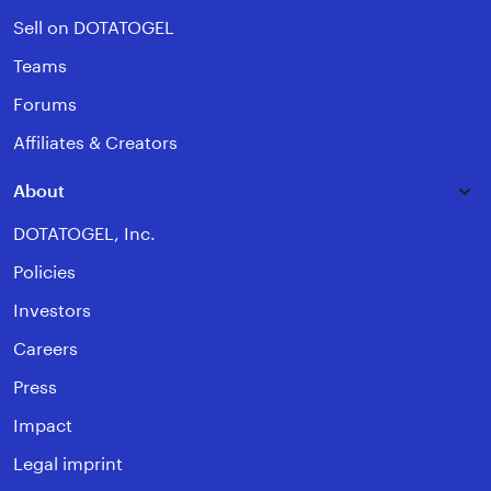
Sell on DOTATOGEL
Teams
Forums
Affiliates & Creators
About
DOTATOGEL, Inc.
Policies
Investors
Careers
Press
Impact
Legal imprint