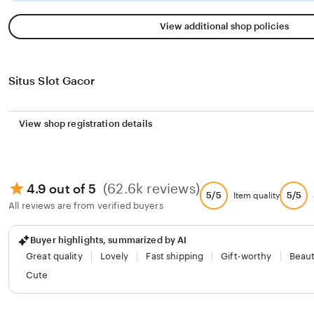
View additional shop policies
Situs Slot Gacor
View shop registration details
(62.6k reviews)
4.9 out of 5
5/5
5/5
Item quality
All reviews are from verified buyers
Buyer highlights, summarized by AI
Great quality
Lovely
Fast shipping
Gift-worthy
Beaut
Cute