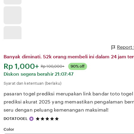
Report
Banyak diminati. 52k orang membeli ini dalam 24 jam ter
Harga:
Rp 1,000+
Normal:
Rp 100,000+
90% off
Diskon segera berahir
21:07:47
Syarat dan ketentuan (berlaku)
pasaran togel prediksi merupakan link bandar toto tog
prediksi akurat 2025 yang memastikan pengalaman berma
seru dengan peluang kemenangan maksimal!
5
DOTATOGEL
out
of
Color
5