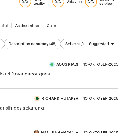
5/5
5/5
5/5
Shipping
quality
service
tiful
As described
Cute
Suggested
Description accuracy (48)
Seller service (19)
Sizing & Fit (1
AGUS RIADI
10-OKTOBER-2025
diksi 4D nya gacor gaes
RICHARD HUTAPEA
10-OKTOBER-2025
tar sih ges sekarang
NANI RAHMADANIA
10-OKTOBER-2025