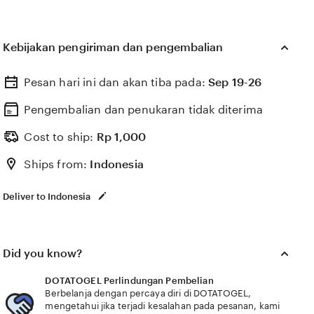
Kebijakan pengiriman dan pengembalian
Pesan hari ini dan akan tiba pada:
Sep 19-26
Pengembalian dan penukaran tidak diterima
Cost to ship:
Rp
1,000
Ships from:
Indonesia
Deliver to Indonesia
Did you know?
DOTATOGEL Perlindungan Pembelian
Berbelanja dengan percaya diri di DOTATOGEL,
mengetahui jika terjadi kesalahan pada pesanan, kami