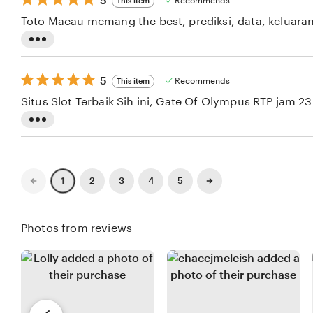
5
Recommends
This item
s
out
r
Toto Macau memang the best, prediksi, data, keluara
of
t
5
e
i
stars
L
v
n
i
i
5
g
5
Recommends
This item
s
out
e
r
Situs Slot Terbaik Sih ini, Gate Of Olympus RTP jam 
of
t
w
5
e
i
stars
L
b
v
n
i
y
i
g
s
A
e
Previous
Next
r
2
3
4
5
1
t
page
page
G
w
e
i
U
b
v
n
S
Photos from reviews
y
i
g
R
R
e
r
I
I
w
e
A
C
b
v
D
H
y