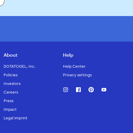
About
Help
DOTATOGEL, Inc.
Help Center
Policies
Privacy settings
Investors
Instagram
Facebook
Pinterest
Youtube
Careers
Press
Impact
Legal imprint