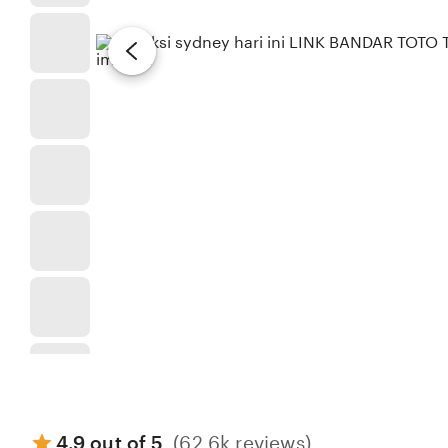
4.9 out of 5
(62.6k reviews)