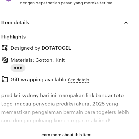
dengan cepat setiap pesan yang mereka terima.
Item details
Highlights
0)
Value (9)
Comfort (8)
Ease of use (2)
Condition (1)
Designed by
DOTATOGEL
Materials: Cotton, Knit
Read
Gift wrapping available
the
See details
full
prediksi sydney hari ini merupakan link bandar toto
description
togel macau penyedia prediksi akurat 2025 yang
memastikan pengalaman bermain para togelers lebih
seru dengan peluang kemenangan maksimal!
Learn more about this item