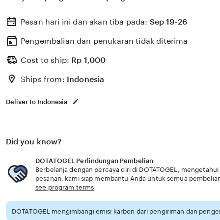
Pesan hari ini dan akan tiba pada:
Sep 19-26
Pengembalian dan penukaran tidak diterima
Cost to ship:
Rp
1,000
Ships from:
Indonesia
Deliver to Indonesia
Did you know?
DOTATOGEL Perlindungan Pembelian
Berbelanja dengan percaya diri di DOTATOGEL, mengetahui j
pesanan, kami siap membantu Anda untuk semua pembelia
see program terms
DOTATOGEL mengimbangi emisi karbon dari pengiriman dan pengem