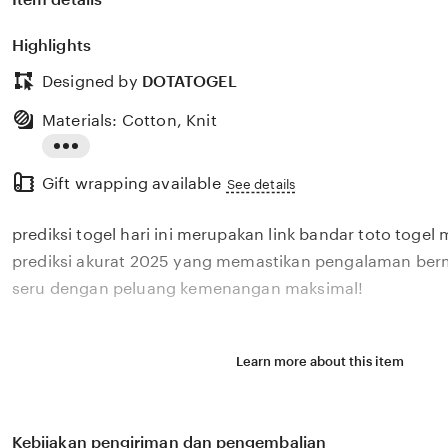
Highlights
Designed by
DOTATOGEL
Materials: Cotton, Knit
Read
Gift wrapping available
the
See details
full
prediksi togel hari ini merupakan link bandar toto toge
description
prediksi akurat 2025 yang memastikan pengalaman berma
seru dengan peluang kemenangan maksimal!
Learn more about this item
Kebijakan pengiriman dan pengembalian