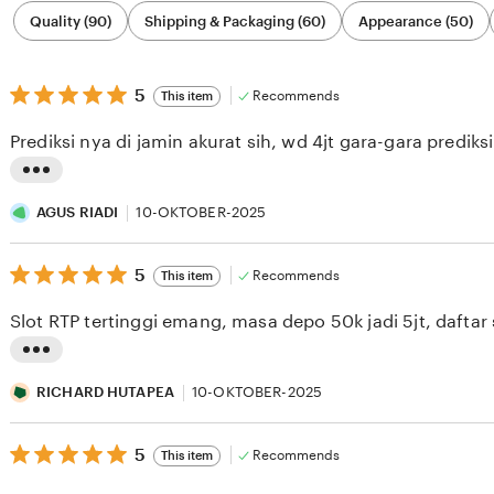
Filter
Quality (90)
Shipping & Packaging (60)
Appearance (50)
by
category
5
5
Recommends
This item
out
of
Prediksi nya di jamin akurat sih, wd 4jt gara-gara predik
5
stars
L
i
AGUS RIADI
10-OKTOBER-2025
s
5
t
5
Recommends
This item
out
i
of
Slot RTP tertinggi emang, masa depo 50k jadi 5jt, daftar
5
n
stars
g
L
r
i
RICHARD HUTAPEA
10-OKTOBER-2025
e
s
v
5
t
5
Recommends
This item
out
i
i
of