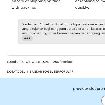
history of shipping on time
of replying to 
with tracking.
quickly.
Disclaimer:
Artikel ini dibuat untuk tujuan informasi dan
yang ditujukan bagi pengguna berusia 18 tahun ke atas. B
sehingga penting untuk bermain secara bertanggung ja
berjudi sebagai sumber penghasilan utama. Semua ke
Read
pada faktor keberuntungan dan manajemen bermain dari
the
full
description
Listed on 10-OKTOBER-2025
2266 favorites
DOTATOGEL
BANDAR TOGEL TERPOPULAR
provider slot p
En