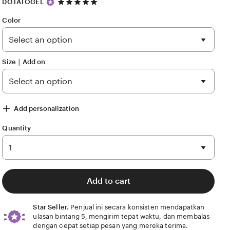
5
DOTATOGEL
out
of
Color
5
stars
Size ∣ Add on
Add personalization
Quantity
Add to cart
Star Seller.
Penjual ini secara konsisten mendapatkan
ulasan bintang 5, mengirim tepat waktu, dan membalas
dengan cepat setiap pesan yang mereka terima.