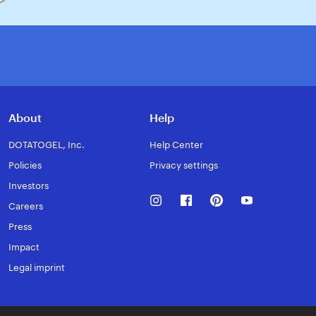
About
Help
DOTATOGEL, Inc.
Help Center
Policies
Privacy settings
Investors
Instagram
Facebook
Pinterest
Youtube
Careers
Press
Impact
Legal imprint