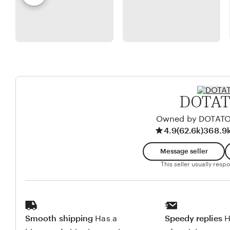
N
e
R
A
w
D
N
b
H
I
y
U
R
D
T
A
A
A
H
N
P
DOTA
M
A
E
A
N
Owned by DOTAT
A
D
4.9
(62.6k)
368.9k
G
A
S
Message seller
N
A
This seller usually res
I
N
A
J
A
Y
Smooth shipping
Has a
Speedy replies
H
A