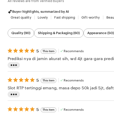
All reviews are from verified buyers
Buyer highlights, summarized by AI
Great quality
Lovely
Fast shipping
Gift-worthy
Beau
Filter
Quality (90)
Shipping & Packaging (60)
Appearance (50)
by
category
5
5
Recommends
This item
out
Prediksi nya di jamin akurat sih, wd 4jt gara-gara pre
of
5
stars
L
i
5
5
Recommends
This item
s
out
Slot RTP tertinggi emang, masa depo 50k jadi 5jt, daf
of
t
5
i
stars
L
n
i
5
g
5
Recommends
This item
s
out