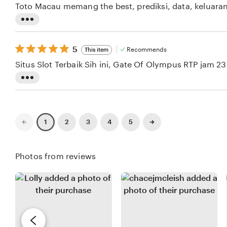
r
Toto Macau memang the best, prediksi, data, keluara
of
t
5
e
i
stars
L
v
n
i
i
5
g
5
Recommends
This item
s
out
e
r
Situs Slot Terbaik Sih ini, Gate Of Olympus RTP jam 
of
t
w
5
e
i
stars
L
b
v
n
i
y
i
g
s
A
e
Previous
Next
r
2
3
4
5
1
t
page
page
G
w
e
i
U
b
v
n
S
Photos from reviews
y
i
g
R
R
e
r
I
I
w
e
A
C
b
v
D
H
y
i
I
A