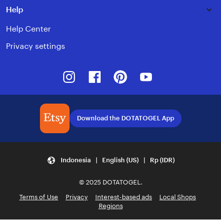
Help
Help Center
Privacy settings
Instagram
Facebook
Pinterest
Youtube
Download the DOTATOGEL App
Indonesia | English (US) | Rp (IDR)
© 2025 DOTATOGEL.
Terms of Use
Privacy
Interest-based ads
Local Shops
Regions