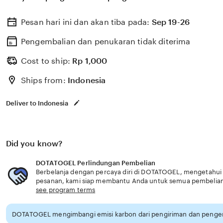
Pesan hari ini dan akan tiba pada:
Sep 19-26
Pengembalian dan penukaran tidak diterima
Cost to ship:
Rp
1,000
Ships from:
Indonesia
Deliver to Indonesia
Did you know?
DOTATOGEL Perlindungan Pembelian
Berbelanja dengan percaya diri di DOTATOGEL, mengetahui j
pesanan, kami siap membantu Anda untuk semua pembelia
see program terms
DOTATOGEL mengimbangi emisi karbon dari pengiriman dan pengem