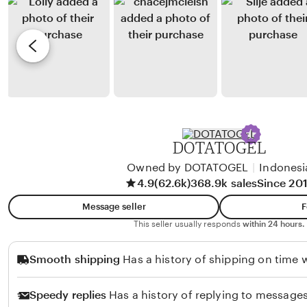
D
y
r
H
N
e
U
A
v
T
N
i
A
I
e
P
R
w
E
A
b
A
H
y
DOTATOGEL
M
D
A
Owned by DOTATOGEL
|
Indonesi
A
4.9
(62.6k)
368.9k sales
Since 20
D
N
A
A
Message seller
F
N
N
This seller usually responds
within 24 hours.
I
G
Smooth shipping
Has a history of shipping on time w
A
S
A
Speedy replies
Has a history of replying to messages
N