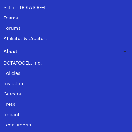
Sell on DOTATOGEL
Teams
Forums
Affiliates & Creators
About
DOTATOGEL, Inc.
Policies
Investors
Careers
Press
Impact
Legal imprint