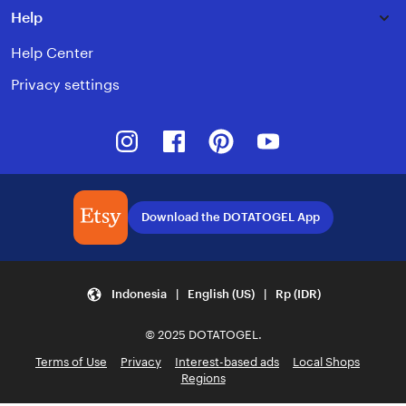
Help
Help Center
Privacy settings
Instagram
Facebook
Pinterest
Youtube
Download the DOTATOGEL App
Indonesia | English (US) | Rp (IDR)
© 2025 DOTATOGEL.
Terms of Use
Privacy
Interest-based ads
Local Shops
Regions