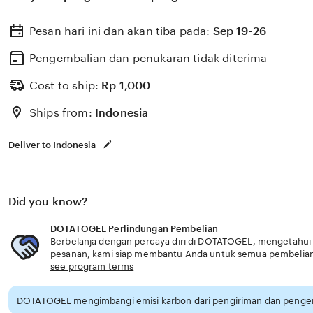
Pesan hari ini dan akan tiba pada:
Sep 19-26
Pengembalian dan penukaran tidak diterima
Cost to ship:
Rp
1,000
Ships from:
Indonesia
Deliver to Indonesia
Did you know?
DOTATOGEL Perlindungan Pembelian
Berbelanja dengan percaya diri di DOTATOGEL, mengetahui j
pesanan, kami siap membantu Anda untuk semua pembelia
see program terms
DOTATOGEL mengimbangi emisi karbon dari pengiriman dan pengem