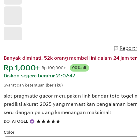
Report
Banyak diminati. 52k orang membeli ini dalam 24 jam ter
Harga:
Rp 1,000+
Normal:
Rp 100,000+
90% off
Diskon segera berahir
21:07:47
Syarat dan ketentuan (berlaku)
slot pragmatic gacor merupakan link bandar toto togel
prediksi akurat 2025 yang memastikan pengalaman berma
seru dengan peluang kemenangan maksimal!
5
DOTATOGEL
out
of
Color
5