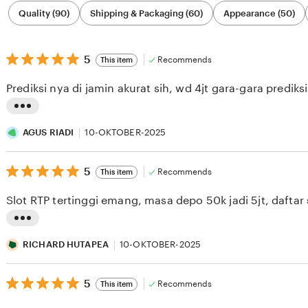
Filter
Quality (90)
Shipping & Packaging (60)
Appearance (50)
by
category
5
5
Recommends
This item
out
of
Prediksi nya di jamin akurat sih, wd 4jt gara-gara predik
5
stars
L
i
AGUS RIADI
10-OKTOBER-2025
s
5
t
5
Recommends
This item
out
i
of
Slot RTP tertinggi emang, masa depo 50k jadi 5jt, daftar
5
n
stars
g
L
r
i
RICHARD HUTAPEA
10-OKTOBER-2025
e
s
v
5
t
5
Recommends
This item
out
i
i
of