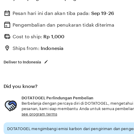
Pesan hari ini dan akan tiba pada:
Sep 19-26
Pengembalian dan penukaran tidak diterima
Cost to ship:
Rp
1,000
Ships from:
Indonesia
Deliver to Indonesia
Did you know?
DOTATOGEL Perlindungan Pembelian
Berbelanja dengan percaya diri di DOTATOGEL, mengetahui j
pesanan, kami siap membantu Anda untuk semua pembelia
see program terms
DOTATOGEL mengimbangi emisi karbon dari pengiriman dan pengem