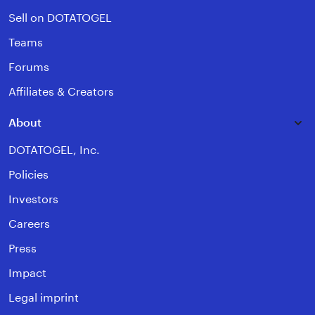
Sell on DOTATOGEL
Teams
Forums
Affiliates & Creators
About
DOTATOGEL, Inc.
Policies
Investors
Careers
Press
Impact
Legal imprint