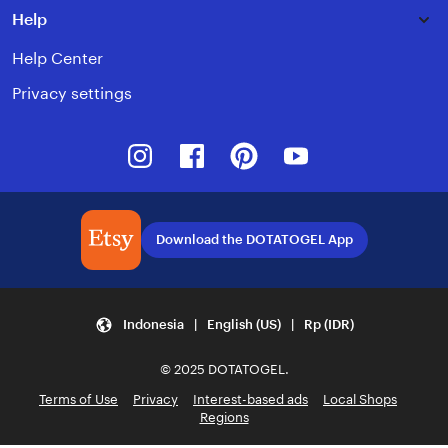
Help
Help Center
Privacy settings
Instagram
Facebook
Pinterest
Youtube
Download the DOTATOGEL App
Indonesia | English (US) | Rp (IDR)
© 2025 DOTATOGEL.
Terms of Use
Privacy
Interest-based ads
Local Shops
Regions