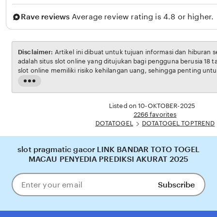
J
Rave reviews
Average review rating is 4.8 or higher.
A
Y
A
Disclaimer:
Artikel ini dibuat untuk tujuan informasi dan hiburan 
adalah situs slot online yang ditujukan bagi pengguna berusia 18 
slot online memiliki risiko kehilangan uang, sehingga penting unt
bertanggung jawab. Penulis tidak menganjurkan pembaca untuk b
Read
penghasilan utama. Semua kemenangan maupun kekalahan sep
the
pada faktor keberuntungan dan manajemen bermain dari masing-m
full
Listed on 10-OKTOBER-2025
description
2266 favorites
DOTATOGEL
DOTATOGEL TOPTREND
slot pragmatic gacor LINK BANDAR TOTO TOGEL
MACAU PENYEDIA PREDIKSI AKURAT 2025
Subscribe
Enter
your
email