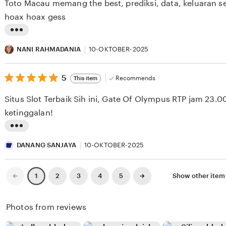
Toto Macau memang the best, prediksi, data, keluaran 
5
e
n
stars
hoax hoax gess
w
g
b
r
L
y
e
i
NANI RAHMADANIA
10-OKTOBER-2025
A
v
s
G
i
5
t
5
Recommends
This item
out
U
e
i
of
Situs Slot Terbaik Sih ini, Gate Of Olympus RTP jam 23.
5
S
w
n
stars
ketinggalan!
R
b
g
I
y
r
L
A
R
e
i
DANANG SANJAYA
10-OKTOBER-2025
D
I
v
s
I
C
i
t
Previous
Next
2
3
4
5
Show other ite
1
page
page
H
e
i
A
w
n
Photos from reviews
R
b
g