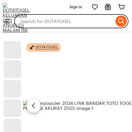
DOTATOGEL
Sign in
Skip
to
Search
Browse
ontent
for
items
or
shops
DOTATOGEL