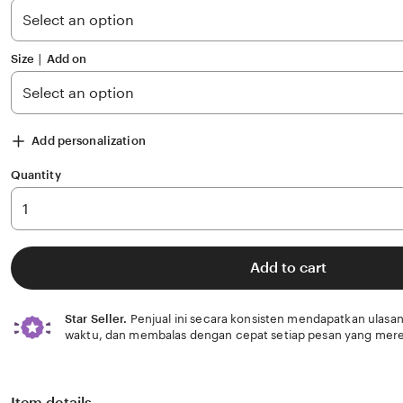
stars
Size ∣ Add on
Add personalization
Quantity
Add to cart
Star Seller.
Penjual ini secara konsisten mendapatkan ulasan
waktu, dan membalas dengan cepat setiap pesan yang mere
Item details