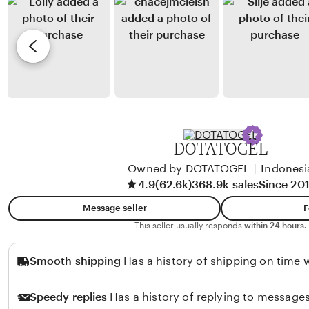
D
y
r
H
N
e
U
A
v
T
N
i
A
I
e
P
R
w
E
A
b
A
H
y
DOTATOGEL
M
D
A
Owned by DOTATOGEL
|
Indonesi
A
4.9
(62.6k)
368.9k sales
Since 20
D
N
A
A
Message seller
F
N
N
This seller usually responds
within 24 hours.
I
G
Smooth shipping
Has a history of shipping on time w
A
S
A
Speedy replies
Has a history of replying to messages
N