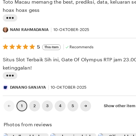
Toto Macau memang the best, prediksi, data, keluaran 
5
e
n
stars
hoax hoax gess
w
g
b
r
L
y
e
i
NANI RAHMADANIA
10-OKTOBER-2025
A
v
s
G
i
5
t
5
Recommends
This item
out
U
e
i
of
Situs Slot Terbaik Sih ini, Gate Of Olympus RTP jam 23.
5
S
w
n
stars
ketinggalan!
R
b
g
I
y
r
L
A
R
e
i
DANANG SANJAYA
10-OKTOBER-2025
D
I
v
s
I
C
i
t
Previous
Next
2
3
4
5
Show other ite
1
page
page
H
e
i
A
w
n
Photos from reviews
R
b
g