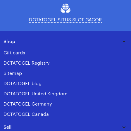
DOTATOGEL SITUS SLOT GACOR
Shop
Gift cards
DOTATOGEL Registry
Sitemap
DOTATOGEL blog
DOTATOGEL United Kingdom
DOTATOGEL Germany
DOTATOGEL Canada
Sell