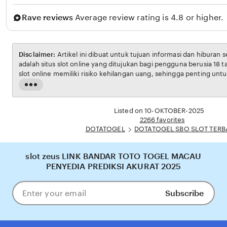
J
Rave reviews
Average review rating is 4.8 or higher.
A
Y
A
Disclaimer:
Artikel ini dibuat untuk tujuan informasi dan hiburan 
adalah situs slot online yang ditujukan bagi pengguna berusia 18 
slot online memiliki risiko kehilangan uang, sehingga penting unt
bertanggung jawab. Penulis tidak menganjurkan pembaca untuk b
Read
penghasilan utama. Semua kemenangan maupun kekalahan sep
the
pada faktor keberuntungan dan manajemen bermain dari masing-m
full
Listed on 10-OKTOBER-2025
description
2266 favorites
DOTATOGEL
DOTATOGEL SBO SLOT TERB
slot zeus LINK BANDAR TOTO TOGEL MACAU
PENYEDIA PREDIKSI AKURAT 2025
Subscribe
Enter
your
email