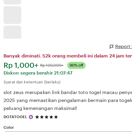
Report
Banyak diminati. 52k orang membeli ini dalam 24 jam ter
Harga:
Rp 1,000+
Normal:
Rp 100,000+
90% off
Diskon segera berahir
21:07:47
Syarat dan ketentuan (berlaku)
slot zeus merupakan link bandar toto togel macau penye
2025 yang memastikan pengalaman bermain para togele
peluang kemenangan maksimal!
5
DOTATOGEL
out
of
Color
5