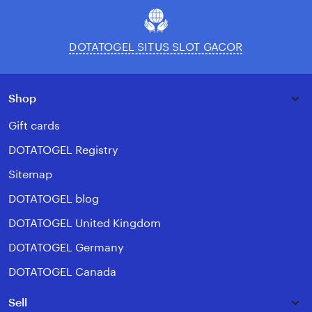
DOTATOGEL SITUS SLOT GACOR
Shop
Gift cards
DOTATOGEL Registry
Sitemap
DOTATOGEL blog
DOTATOGEL United Kingdom
DOTATOGEL Germany
DOTATOGEL Canada
Sell