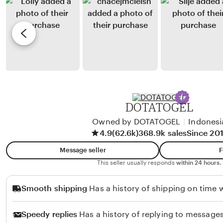
D
y
r
H
N
e
U
A
v
T
N
i
A
I
e
P
R
w
E
A
b
A
H
y
DOTATOGEL
M
D
A
Owned by DOTATOGEL
|
Indonesi
A
4.9
(62.6k)
368.9k sales
Since 20
D
N
A
A
Message seller
F
N
N
This seller usually responds
within 24 hours.
I
G
Smooth shipping
Has a history of shipping on time w
A
S
A
Speedy replies
Has a history of replying to messages
N