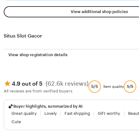
View additional shop policies
Situs Slot Gacor
View shop registration details
(62.6k reviews)
4.9 out of 5
5/5
5/5
Item quality
All reviews are from verified buyers
Buyer highlights, summarized by AI
Great quality
Lovely
Fast shipping
Gift-worthy
Beaut
Cute