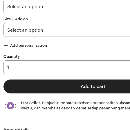
stars
Size ∣ Add on
Add personalization
Quantity
Add to cart
Star Seller.
Penjual ini secara konsisten mendapatkan ulasan
waktu, dan membalas dengan cepat setiap pesan yang mere
Item details