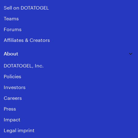
Sell on DOTATOGEL
Teams
Forums
Affiliates & Creators
About
DOTATOGEL, Inc.
Policies
Investors
Careers
Press
Impact
Legal imprint