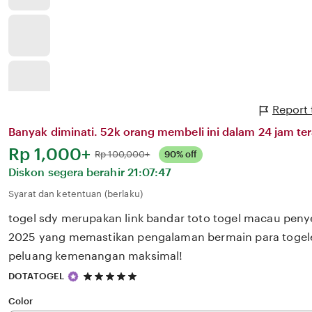
Report
Banyak diminati. 52k orang membeli ini dalam 24 jam ter
Harga:
Rp 1,000+
Normal:
Rp 100,000+
90% off
Diskon segera berahir
21:07:47
Syarat dan ketentuan (berlaku)
togel sdy merupakan link bandar toto togel macau penye
2025 yang memastikan pengalaman bermain para togele
peluang kemenangan maksimal!
5
DOTATOGEL
out
of
Color
5